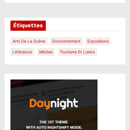
Étiquettes
Arts De La Scène
Environnement
Expositions
Littérature
Médias
Tourisme Et Loisirs