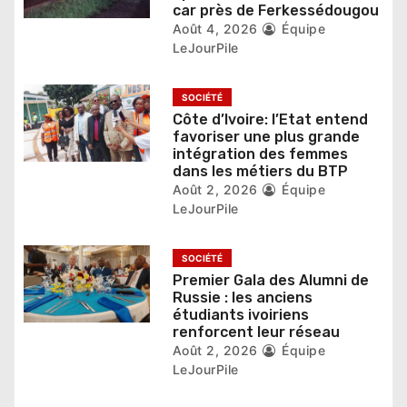
car près de Ferkessédougou
r
Août 4, 2026
Équipe
LeJourPile
t
i
SOCIÉTÉ
Côte d’Ivoire: l’Etat entend
c
favoriser une plus grande
intégration des femmes
l
dans les métiers du BTP
Août 2, 2026
Équipe
e
LeJourPile
SOCIÉTÉ
Premier Gala des Alumni de
Russie : les anciens
étudiants ivoiriens
renforcent leur réseau
Août 2, 2026
Équipe
LeJourPile