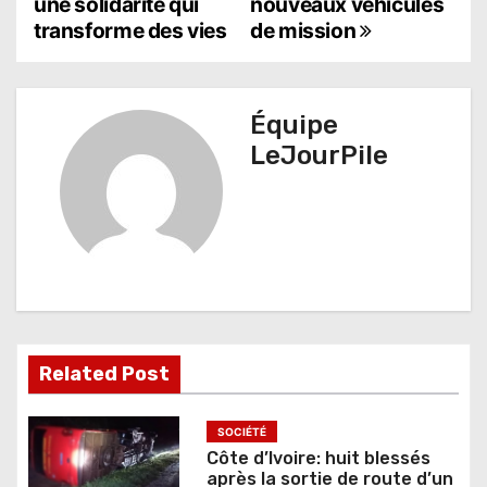
une solidarité qui
nouveaux véhicules
i
transforme des vies
de mission
g
a
Équipe
t
LeJourPile
i
o
n
d
e
Related Post
l
’
SOCIÉTÉ
Côte d’Ivoire: huit blessés
a
après la sortie de route d’un