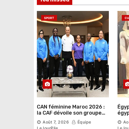
’
a
SPORT
CU
r
t
i
c
l
e
CAN féminine Maroc 2026 :
Égyp
la CAF dévoile son groupe
égyp
d’experts chargé d’analyser
une 
Août 7, 2026
Équipe
Ao
la compétition
phar
LeJourPile
LeJou