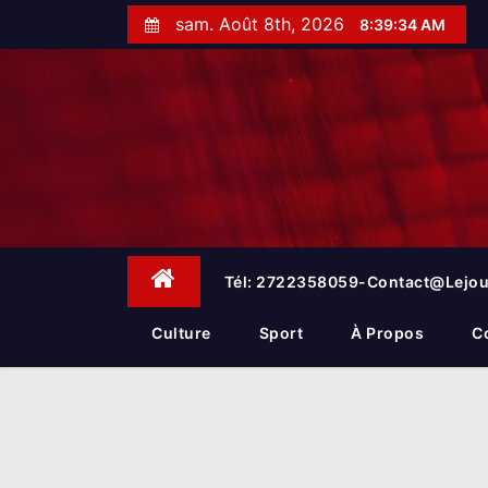
S
sam. Août 8th, 2026
8:39:35 AM
k
i
p
t
o
c
o
n
t
e
Tél: 2722358059-Contact@lejou
n
t
Culture
Sport
À Propos
C