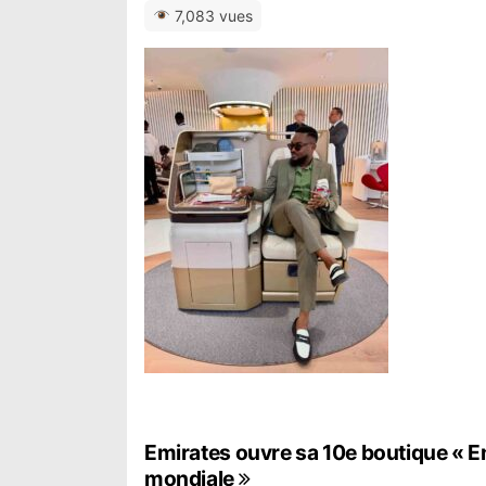
7,083 vues
N
Emirates ouvre sa 10e boutique « E
mondiale