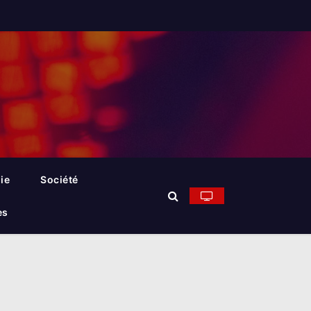
ie
Société
es