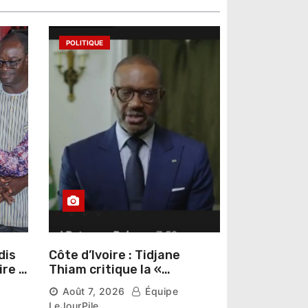
POLITIQUE
dis
Côte d’Ivoire : Tidjane
ire »
Thiam critique la «
omas
judiciarisation » de la
Août 7, 2026
Équipe
politique et appelle à
LeJourPile