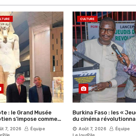
LTURE
CULTURE
te : le Grand Musée
Burkina Faso : les « Jeu
tien s’impose comme
du cinéma révolutionna
vitrine du patrimoine
lancés au Mémorial Th
ût 7, 2026
Équipe
Août 7, 2026
Équipe
aonique auprès des
Sankara
rPile
LeJourPile