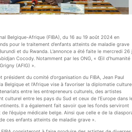
onal Belgique-Afrique (FIBA), du 16 au 19 août 2024 en
fonds pour le traitement d’enfants atteints de maladie grave
Burundi et du Rwanda. L’annonce a été faite le mercredi 26 
 Abidjan Cocody. Notamment par les ONG, « Œil d’humanité 
Grigny (AFIG) ».
et président du comité d’organisation du FIBA, Jean Paul
a Belgique et l’Afrique vise à favoriser la diplomatie culture
enariats entre les entrepreneurs culturels, des artistes
t culturel entre les pays du Sud et ceux de l’Europe dans l
tinents. Il a également fait savoir que les fonds serviront
de l’équipe médicale belge. Ainsi que celle e de la diaspor
 de ces enfants atteints de maladie grave ».
u FIBA consisteront à faire produire des artistes de diverses