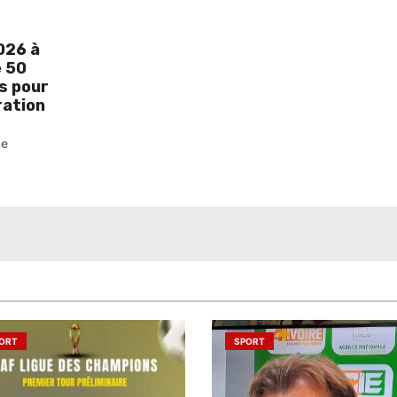
026 à
e 50
s pour
ration
pe
ORT
SPORT