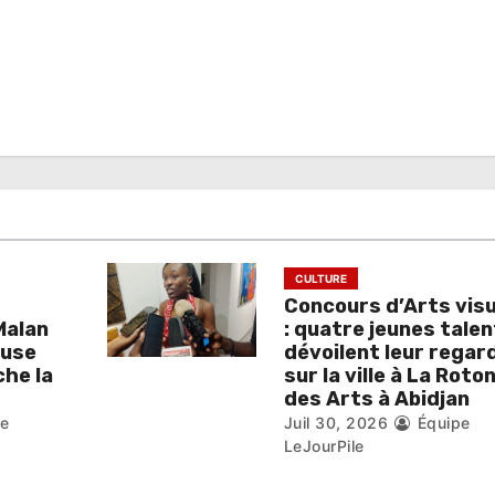
CULTURE
Concours d’Arts vis
Malan
: quatre jeunes tale
ouse
dévoilent leur regar
he la
sur la ville à La Roto
des Arts à Abidjan
pe
Juil 30, 2026
Équipe
LeJourPile