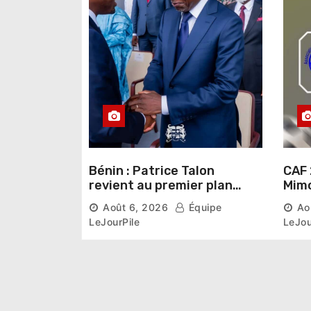
Bénin : Patrice Talon
CAF 
revient au premier plan
Mimo
institutionnel comme
conn
Août 6, 2026
Équipe
Ao
premier président du Sénat
la p
LeJourPile
LeJou