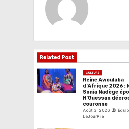
g
a
t
i
o
Related Post
n
d
CULTURE
e
Reine Awoulaba
d’Afrique 2026 : 
l
Sonia Nadège ép
N’Guessan décroc
’
couronne
Août 3, 2026
Équi
a
LeJourPile
r