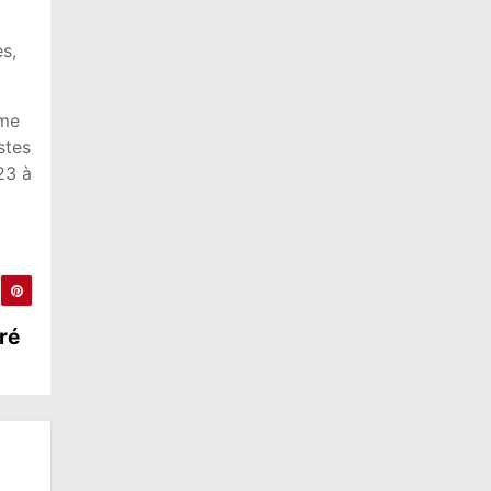
es,
mme
stes
23 à
ré