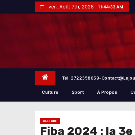
S
ven. Août 7th, 2026
11:44:34 AM
k
i
p
t
o
c
o
n
t
e
Tél: 2722358059-Contact@lejou
n
t
Culture
Sport
À Propos
C
CULTURE
Fiba 2024 : la 3e