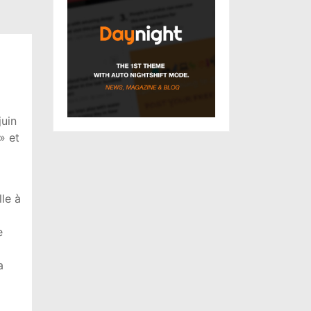
juin
» et
lle à
e
a