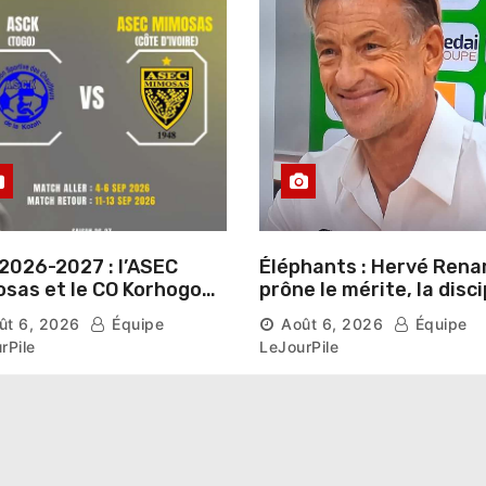
2026-2027 : l’ASEC
Éléphants : Hervé Rena
sas et le CO Korhogo
prône le mérite, la disci
aissent leur route vers
et l’esprit collectif pou
ût 6, 2026
Équipe
Août 6, 2026
Équipe
hase de groupes
nouveau départ
rPile
LeJourPile