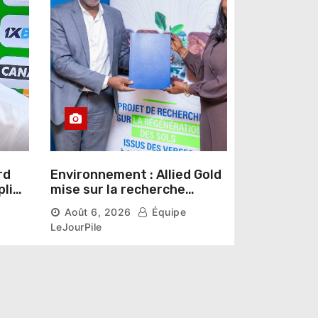
rd
Environnement : Allied Gold
pline
mise sur la recherche
r un
scientifique pour restaurer
Août 6, 2026
Équipe
les sols de ses sites miniers
LeJourPile