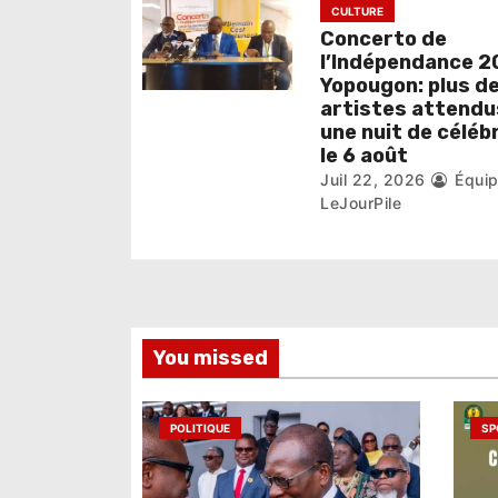
CULTURE
t
Concerto de
i
l’Indépendance 2
Yopougon: plus d
c
artistes attendu
une nuit de céléb
l
le 6 août
Juil 22, 2026
Équi
e
LeJourPile
You missed
POLITIQUE
SP