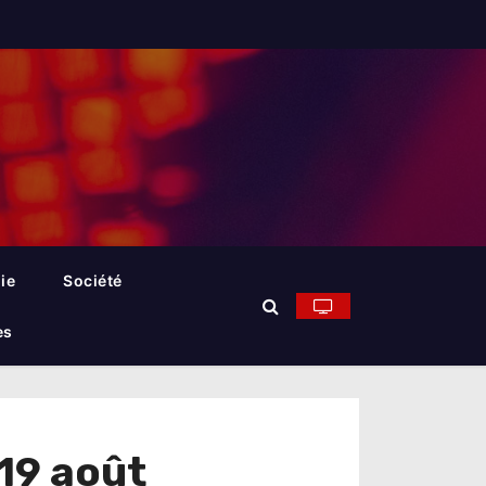
ie
Société
es
 19 août