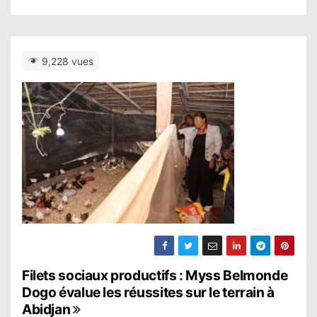
9,228 vues
N
Filets sociaux productifs : Myss Belmonde
Dogo évalue les réussites sur le terrain à
a
Abidjan