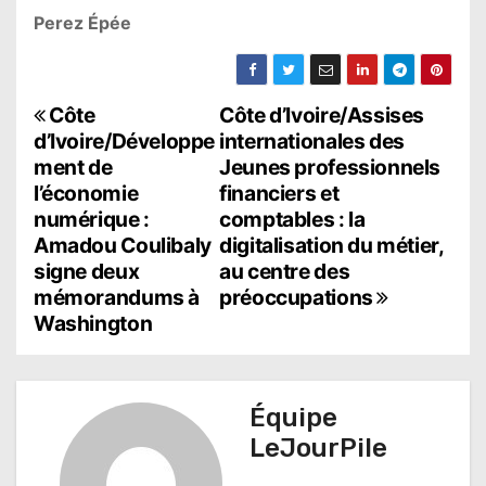
Perez Épée
N
Côte
Côte d’Ivoire/Assises
d’Ivoire/Développe
internationales des
a
ment de
Jeunes professionnels
l’économie
financiers et
v
numérique :
comptables : la
i
Amadou Coulibaly
digitalisation du métier,
signe deux
au centre des
g
mémorandums à
préoccupations
a
Washington
t
i
Équipe
o
LeJourPile