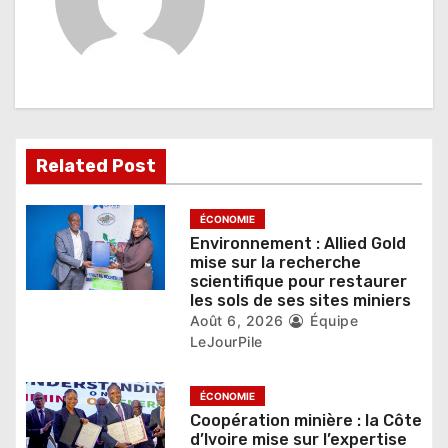
n
d
e
l
’
Related Post
a
ÉCONOMIE
r
Environnement : Allied Gold
mise sur la recherche
t
scientifique pour restaurer
les sols de ses sites miniers
i
Août 6, 2026
Équipe
c
LeJourPile
l
ÉCONOMIE
e
Coopération minière : la Côte
d’Ivoire mise sur l’expertise