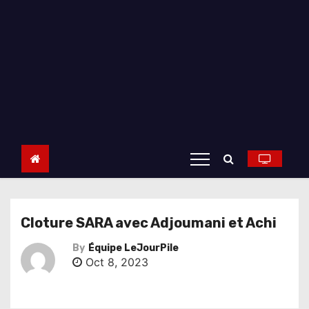
Cloture SARA avec Adjoumani et Achi
By
Équipe LeJourPile
Oct 8, 2023