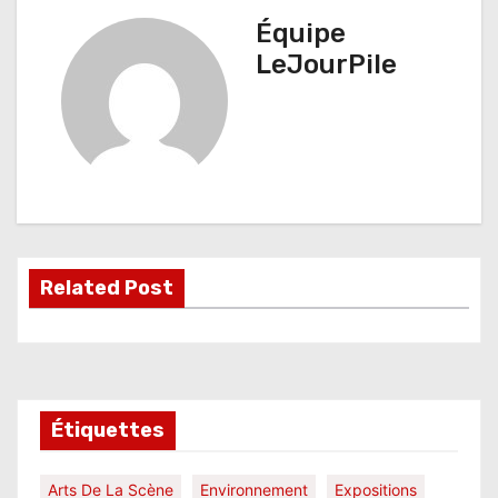
v
Équipe
i
LeJourPile
g
a
t
i
o
Related Post
n
d
e
l
Étiquettes
’
Arts De La Scène
Environnement
Expositions