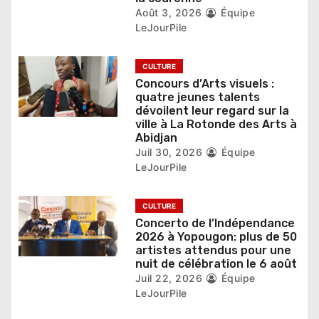
t
Août 3, 2026
Équipe
LeJourPile
i
c
CULTURE
Concours d’Arts visuels :
l
quatre jeunes talents
dévoilent leur regard sur la
e
ville à La Rotonde des Arts à
Abidjan
Juil 30, 2026
Équipe
LeJourPile
CULTURE
Concerto de l’Indépendance
2026 à Yopougon: plus de 50
artistes attendus pour une
nuit de célébration le 6 août
Juil 22, 2026
Équipe
LeJourPile