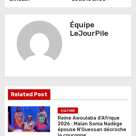
g
a
t
Équipe
LeJourPile
i
o
n
d
e
l
Related Post
’
CULTURE
a
Reine Awoulaba d’Afrique
2026 : Malan Sonia Nadège
r
épouse N’Guessan décroche
la couronne