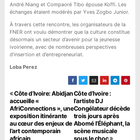
André Niang
et
Compaoré Tibo épouse Koffi
. Les
échanges étaient modérés par
Yves Zogbo Junior
.
À travers cette rencontre, les organisateurs de la
FNER ont voulu démontrer que la culture constitue
désormais un secteur d’avenir pour la jeunesse
ivoirienne, avec de nombreuses perspectives
d’insertion et d’entrepreneuriat.
Loba Perez
N
Côte d’Ivoire: Abidjan
Côte d’Ivoire :
accueille «
l’artiste DJ
a
AfriConnections », une
Congélateur décède
exposition itinérante
trois jours après
v
au cœur des enjeux de
Abomé l’Éléphant, la
i
l’art contemporain
scène musicale
africain
sous le choc