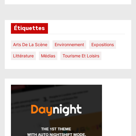
Étiquettes
Arts De La Scène
Environnement
Expositions
Littérature
Médias
Tourisme Et Loisirs