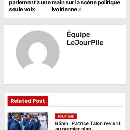
a
parlement à une
main sur la scène politique
seule voix
ivoirienne
v
i
g
Équipe
LeJourPile
a
t
i
o
n
d
Related Post
e
POLITIQUE
l
Bénin : Patrice Talon revient
au premier plan