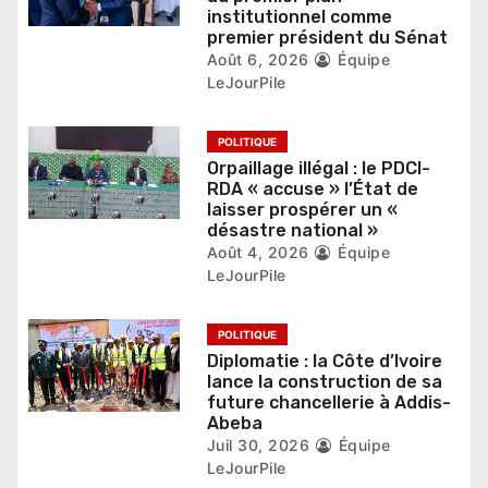
’
institutionnel comme
premier président du Sénat
a
Août 6, 2026
Équipe
LeJourPile
r
t
POLITIQUE
Orpaillage illégal : le PDCI-
i
RDA « accuse » l’État de
laisser prospérer un «
c
désastre national »
l
Août 4, 2026
Équipe
LeJourPile
e
POLITIQUE
Diplomatie : la Côte d’Ivoire
lance la construction de sa
future chancellerie à Addis-
Abeba
Juil 30, 2026
Équipe
LeJourPile