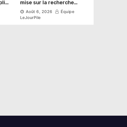
pline
mise sur la recherche
r un
scientifique pour restaurer
Août 6, 2026
Équipe
les sols de ses sites miniers
LeJourPile