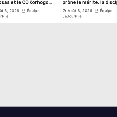
sas et le CO Korhogo
prône le mérite, la disci
aissent leur route vers
et l’esprit collectif pou
ût 6, 2026
Équipe
Août 6, 2026
Équipe
hase de groupes
nouveau départ
rPile
LeJourPile