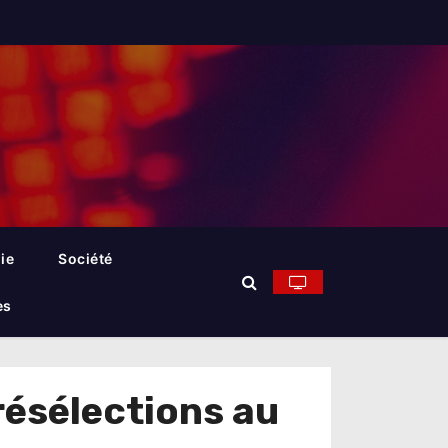
ie
Société
es
résélections au