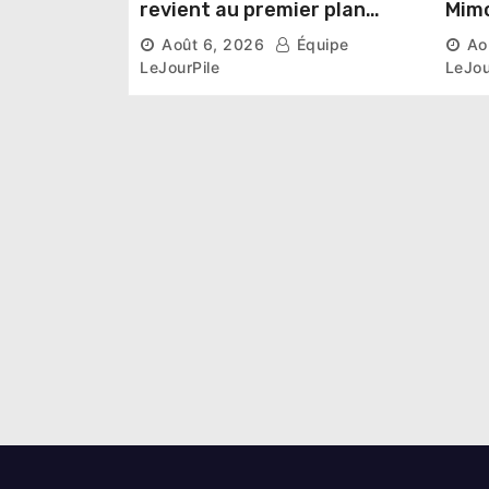
revient au premier plan
Mimo
institutionnel comme
conn
Août 6, 2026
Équipe
Ao
premier président du Sénat
la p
LeJourPile
LeJou