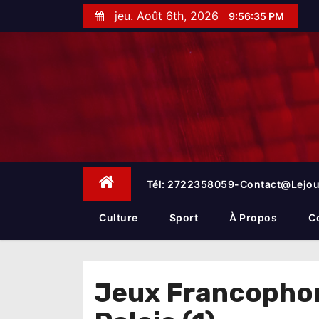
S
jeu. Août 6th, 2026
9:56:35 PM
k
i
p
t
o
c
o
n
t
e
Tél: 2722358059-Contact@lejou
n
t
Culture
Sport
À Propos
C
Jeux Francophoni