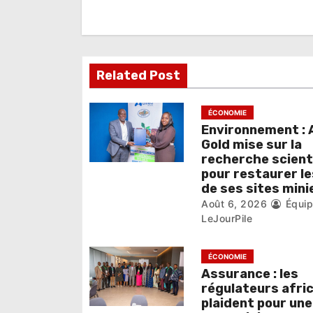
t
i
o
Related Post
n
d
ÉCONOMIE
e
Environnement : A
Gold mise sur la
l
recherche scient
pour restaurer le
’
de ses sites mini
Août 6, 2026
Équi
a
LeJourPile
r
ÉCONOMIE
t
Assurance : les
i
régulateurs afri
plaident pour une