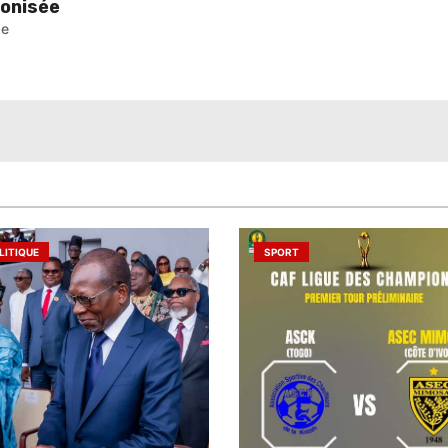
monisée
pe
LITIQUE
SPORT