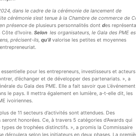
 2024, dans le cadre de la cérémonie de lancement de
ite cérémonie s’est tenue à la Chambre de commerce de C
en présence
de plusieurs personnalités dont
d
es représent
 Côte d’Ivoire.
Selon
les organisateurs, le Gala des PME es
ns, précisent-ils,
qu’il
valorise les petites et moyennes
entrepreneuriat.
essentielle pour les entrepreneurs, investisseurs et acteurs
ontrer, d’échanger et de développer des partenariats. », a
érale du Gala des PME. Elle a fait savoir que L’événement
ans le pays. Il mettra également en lumière, a-t-elle dit, les
ME ivoiriennes.
lus de 11 secteurs d’activités sont attendues. Des
 seront honorées. Ce, à travers 5 catégories d’Awards qui
 types de trophées distinctifs. », a promis la Commissaire
 déroulera selon les initiateurs en deux phases. La premiè