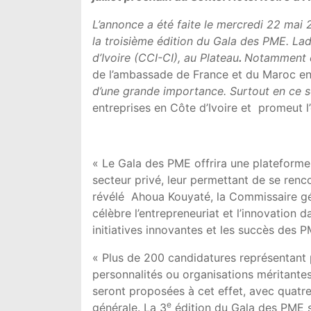
L’annonce a été faite le mercredi 22 mai
la
troisième
édition du Gala des PME. Lad
d’Ivoire (CCI-CI), au Plateau
.
Notamment 
de l’ambassade de France et du Maroc en
d’une grande importance. Surtout en ce se
entreprises en Côte d’Ivoire et promeut l’
« Le Gala des PME offrira une plateforme 
secteur privé, leur permettant de se renc
révélé Ahoua Kouyaté, la Commissaire gén
célèbre l’entrepreneuriat et l’innovation d
initiatives innovantes et les succès des P
« Plus de 200 candidatures représentant p
personnalités ou organisations méritantes
seront proposées à cet effet, avec quatre
e
générale. La 3
édition du Gala des PME se