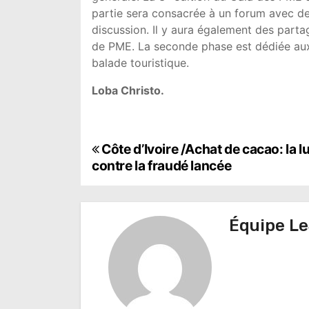
partie sera consacrée à un forum avec de
discussion. Il y aura également des parta
de PME. La seconde phase est dédiée aux 
balade touristique.
Loba Christo.
N
Côte d’Ivoire /Achat de cacao: la lu
contre la fraudé lancée
a
v
Équipe Le
i
g
a