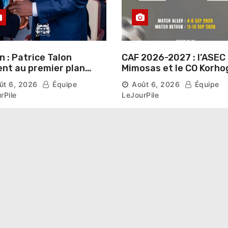
n : Patrice Talon
CAF 2026-2027 : l’ASEC
ent au premier plan
Mimosas et le CO Korho
itutionnel comme
connaissent leur route
ût 6, 2026
Équipe
Août 6, 2026
Équipe
ier président du Sénat
la phase de groupes
rPile
LeJourPile