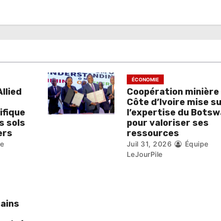
ÉCONOMIE
llied
Coopération minière :
Côte d’Ivoire mise s
ifique
l’expertise du Bots
s sols
pour valoriser ses
ers
ressources
pe
Juil 31, 2026
Équipe
LeJourPile
cains