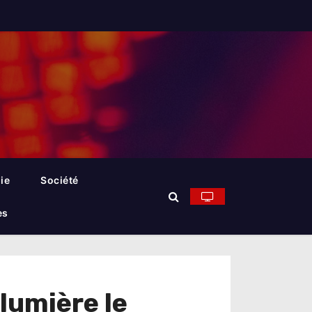
ie
Société
es
lumière le