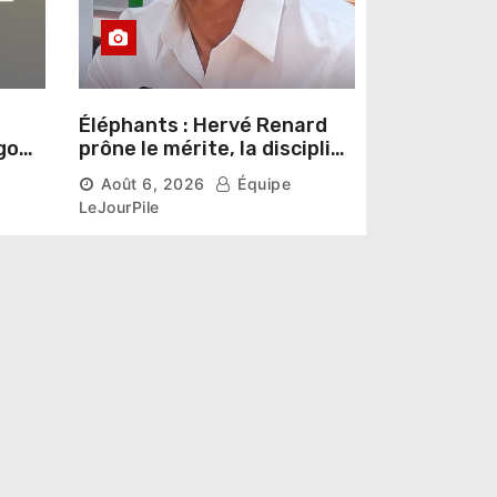
Éléphants : Hervé Renard
go
prône le mérite, la discipline
 vers
et l’esprit collectif pour un
Août 6, 2026
Équipe
nouveau départ
LeJourPile