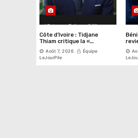
Côte d’Ivoire : Tidjane
Béni
Thiam critique la «
revi
judiciarisation » de la
inst
Août 7, 2026
Équipe
Ao
politique et appelle à
prem
LeJourPile
LeJou
poursuivre l’apaisement