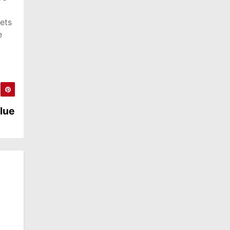
jets
e
lue