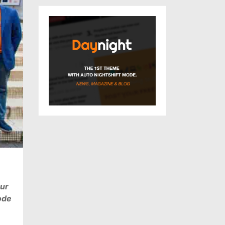
our
ode