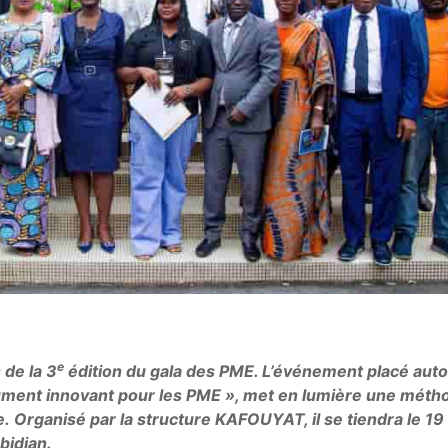
e
 de la 3
édition du gala des PME. L’événement placé aut
ument innovant pour les PME », met en lumière une méth
e.
Organisé par la structure KAFOUYAT, il se tiendra le 19
Abidjan.