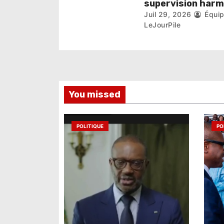
c
supervision har
Juil 29, 2026
Équi
l
LeJourPile
e
You missed
POLITIQUE
PO