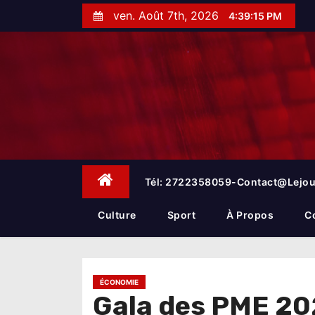
S
ven. Août 7th, 2026
4:39:16 PM
k
i
p
t
o
c
o
n
t
e
Tél: 2722358059-Contact@lejou
n
t
Culture
Sport
À Propos
C
ÉCONOMIE
Gala des PME 2024