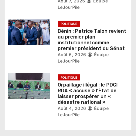
r
Août 7, 2026
Équipe
LeJourPile
t
i
POLITIQUE
Bénin : Patrice Talon revient
c
au premier plan
institutionnel comme
l
premier président du Sénat
Août 6, 2026
Équipe
e
LeJourPile
POLITIQUE
Orpaillage illégal : le PDCI-
RDA « accuse » l’État de
laisser prospérer un «
désastre national »
Août 4, 2026
Équipe
LeJourPile