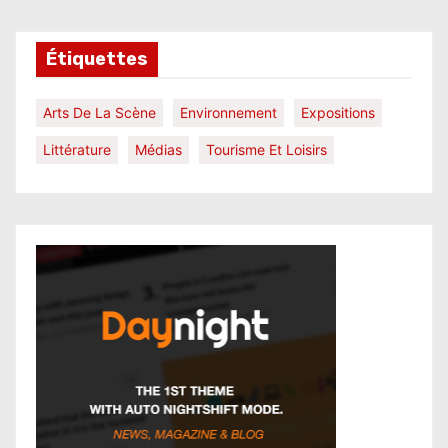
Étiquettes
Arts De La Scène
Environnement
Expositions
Littérature
Médias
Tourisme Et Loisirs