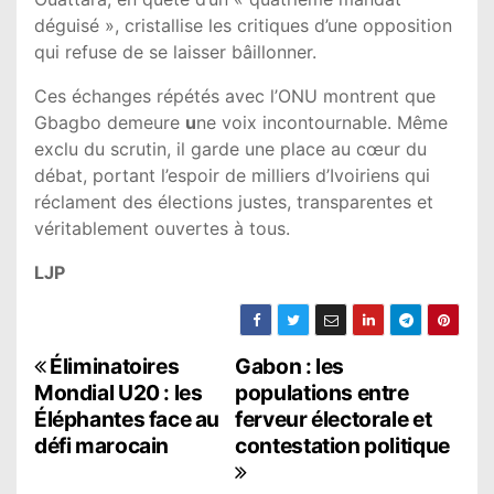
déguisé », cristallise les critiques d’une opposition
qui refuse de se laisser bâillonner.
Ces échanges répétés avec l’ONU montrent que
Gbagbo demeure
u
ne voix incontournable. Même
exclu du scrutin, il garde une place au cœur du
débat, portant l’espoir de milliers d’Ivoiriens qui
réclament des élections justes, transparentes et
véritablement ouvertes à tous.
LJP
N
Éliminatoires
Gabon : les
Mondial U20 : les
populations entre
a
Éléphantes face au
ferveur électorale et
défi marocain
contestation politique
v