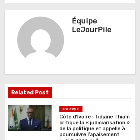
i
g
Équipe
a
LeJourPile
t
i
o
n
d
Related Post
e
l
POLITIQUE
Côte d’Ivoire : Tidjane Thiam
’
critique la « judiciarisation »
de la politique et appelle à
a
poursuivre l’apaisement