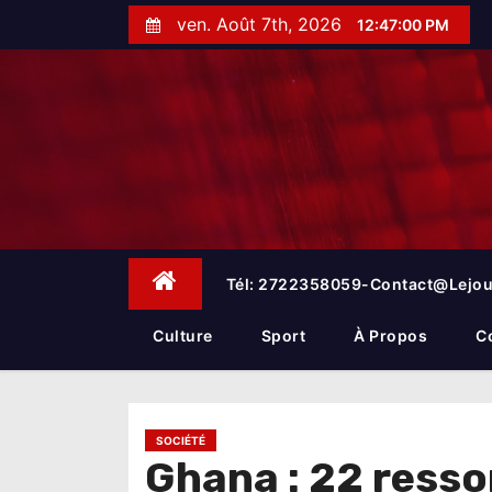
S
ven. Août 7th, 2026
12:47:02 PM
k
i
p
t
o
c
o
n
t
e
Tél: 2722358059-Contact@lejou
n
t
Culture
Sport
À Propos
C
SOCIÉTÉ
Ghana : 22 resso