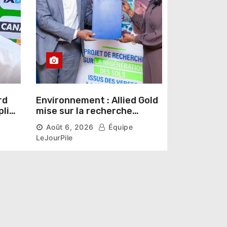
rd
Environnement : Allied Gold
pline
mise sur la recherche
r un
scientifique pour restaurer
Août 6, 2026
Équipe
les sols de ses sites miniers
LeJourPile