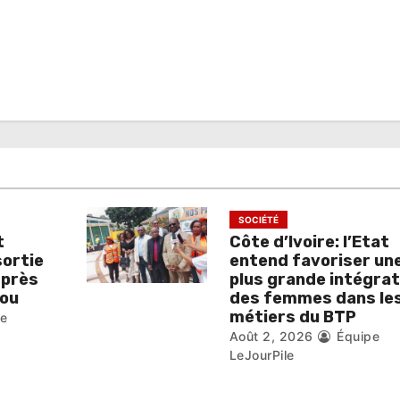
SOCIÉTÉ
t
Côte d’Ivoire: l’Etat
sortie
entend favoriser un
 près
plus grande intégrat
ou
des femmes dans le
métiers du BTP
pe
Août 2, 2026
Équipe
LeJourPile