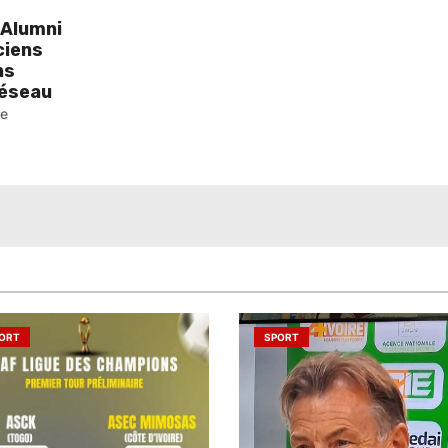
 Alumni
ciens
ns
réseau
pe
ORT
SPORT