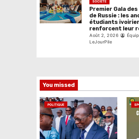
SOCIÉTÉ
i
Premier Gala des
de Russie : les an
c
étudiants ivoirie
renforcent leur 
l
Août 2, 2026
Équi
LeJourPile
e
You missed
POLITIQUE
SP