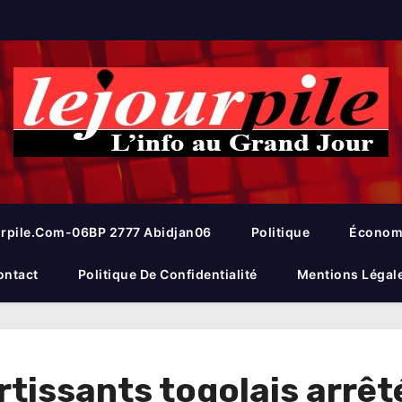
rpile.com-06BP 2777 Abidjan06
Politique
Économ
ontact
Politique De Confidentialité
Mentions Légal
rtissants togolais arrê