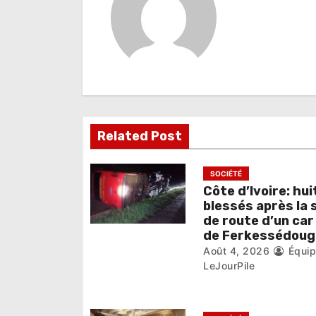
a
t
i
o
n
Related Post
d
e
SOCIÉTÉ
Côte d’Ivoire: hui
l
blessés après la 
de route d’un car
’
de Ferkessédoug
Août 4, 2026
Équi
a
LeJourPile
r
t