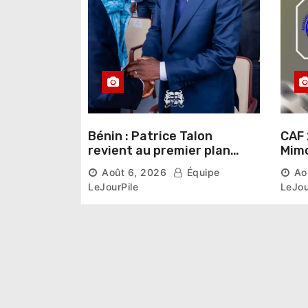
Bénin : Patrice Talon
CAF 
revient au premier plan
Mimo
institutionnel comme
conn
Août 6, 2026
Équipe
Ao
premier président du Sénat
la p
LeJourPile
LeJou