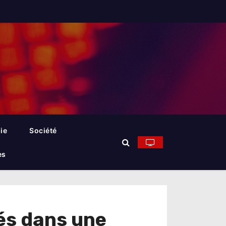
ie
Société
es
tés dans une