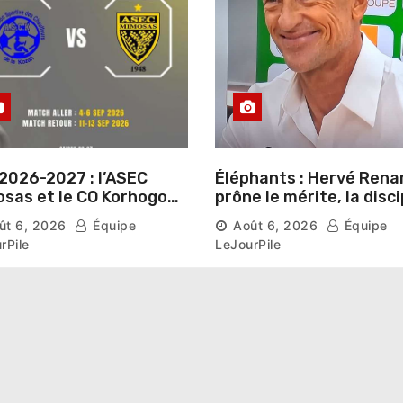
2026-2027 : l’ASEC
Éléphants : Hervé Rena
sas et le CO Korhogo
prône le mérite, la disci
aissent leur route vers
et l’esprit collectif pou
ût 6, 2026
Équipe
Août 6, 2026
Équipe
hase de groupes
nouveau départ
rPile
LeJourPile