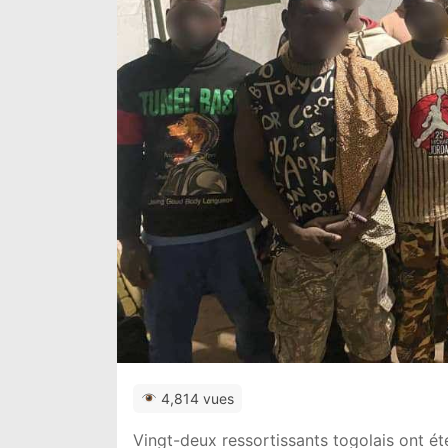
4,814 vues
Vingt-deux ressortissants togolais ont ét