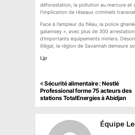
déforestation, la pollution au mercure et 
l’implication de réseaux criminels transna
Face à l’ampleur du fléau, la police ghané
galamsey », avec plus de 300 arrestations 
d’importants équipements miniers. Désor
illégal, la région de Savannah demeure sou
Ljp
N
Sécurité alimentaire : Nestlé
Professional forme 75 acteurs des
a
stations TotalEnergies à Abidjan
v
i
Équipe Le
g