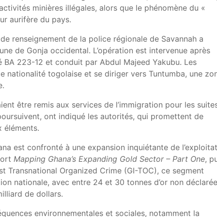
ctivités minières illégales, alors que le phénomène du «
ur aurifère du pays.
e de renseignement de la police régionale de Savannah a
ne de Gonja occidental. L’opération est intervenue après
ulé BA 223-12 et conduit par Abdul Majeed Yakubu. Les
 nationalité togolaise et se diriger vers Tuntumba, une zo
e.
ient être remis aux services de l’immigration pour les suite
oursuivent, ont indiqué les autorités, qui promettent de
 éléments.
ana est confronté à une expansion inquiétante de l’exploita
port
Mapping Ghana’s Expanding Gold Sector – Part One
, p
inst Transnational Organized Crime (GI-TOC), ce segment
ion nationale, avec entre 24 et 30 tonnes d’or non déclaré
lliard de dollars.
équences environnementales et sociales, notamment la