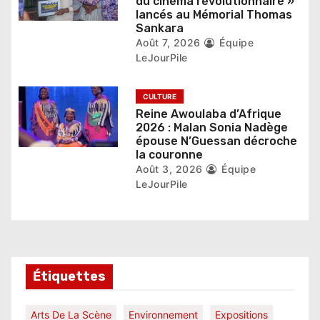
l
du cinéma révolutionnaire »
lancés au Mémorial Thomas
e
Sankara
Août 7, 2026
Équipe
LeJourPile
CULTURE
Reine Awoulaba d’Afrique
2026 : Malan Sonia Nadège
épouse N’Guessan décroche
la couronne
Août 3, 2026
Équipe
LeJourPile
Étiquettes
Arts De La Scène
Environnement
Expositions