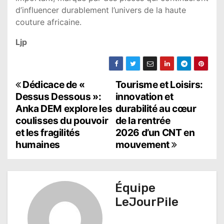
d’influencer durablement l’univers de la haute
couture africaine.
Ljp
N
Dédicace de «
Tourisme et Loisirs:
Dessus Dessous »:
innovation et
a
Anka DEM explore les
durabilité au cœur
coulisses du pouvoir
de la rentrée
v
et les fragilités
2026 d’un CNT en
i
humaines
mouvement
g
a
Équipe
t
LeJourPile
i