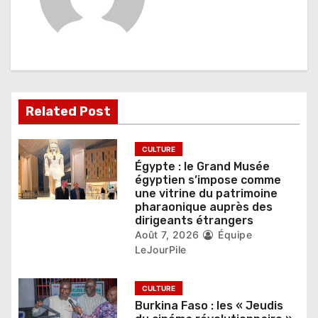
o
n
d
e
Related Post
l
’
CULTURE
Égypte : le Grand Musée
a
égyptien s’impose comme
une vitrine du patrimoine
r
pharaonique auprès des
dirigeants étrangers
t
Août 7, 2026
Équipe
LeJourPile
i
c
CULTURE
Burkina Faso : les « Jeudis