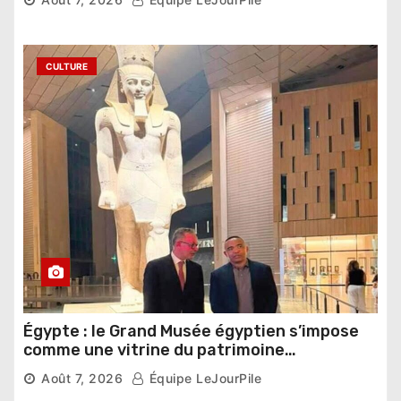
CULTURE
Égypte : le Grand Musée égyptien s’impose
comme une vitrine du patrimoine
pharaonique auprès des dirigeants
Août 7, 2026
Équipe LeJourPile
étrangers