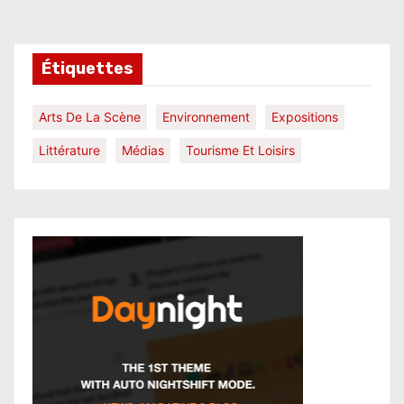
Étiquettes
Arts De La Scène
Environnement
Expositions
Littérature
Médias
Tourisme Et Loisirs