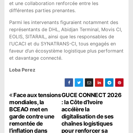
et une collaboration renforcée entre les
différentes parties prenantes.
Parmi les intervenants figuraient notamment des
représentants de DHL, Abidjan Terminal, Movis CI,
EOLIS, SITARAIL, ainsi que les responsables de
l’UCACI et du SYNATRANS-CI, tous engagés en
faveur d’un écosystème logistique plus performant
et davantage connecté.
Loba Perez
N
Face aux tensions
GUCE CONNECT 2026
mondiales, la
: la Côte d’Ivoire
a
BCEAO met en
accélère la
garde contre une
digitalisation de ses
v
remontée de
chaînes logistiques
i
l’inflation dans
pour renforcer sa