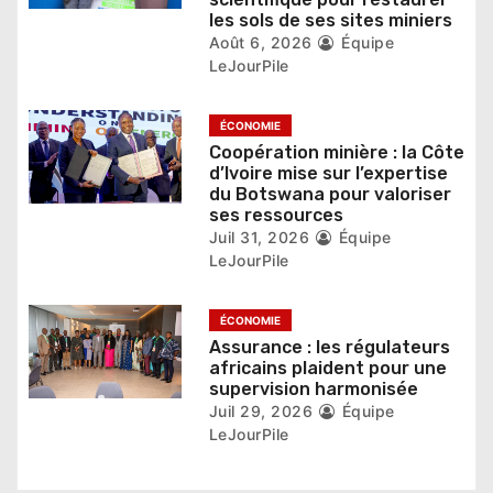
r
les sols de ses sites miniers
t
Août 6, 2026
Équipe
LeJourPile
i
c
ÉCONOMIE
Coopération minière : la Côte
l
d’Ivoire mise sur l’expertise
du Botswana pour valoriser
e
ses ressources
Juil 31, 2026
Équipe
LeJourPile
ÉCONOMIE
Assurance : les régulateurs
africains plaident pour une
supervision harmonisée
Juil 29, 2026
Équipe
LeJourPile