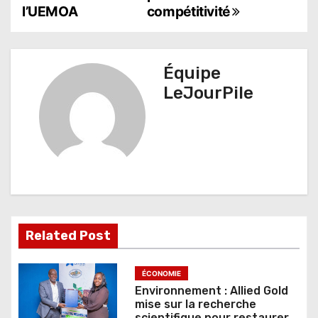
l’UEMOA
compétitivité
g
a
t
Équipe
LeJourPile
i
o
n
d
e
l
Related Post
’
ÉCONOMIE
a
Environnement : Allied Gold
mise sur la recherche
scientifique pour restaurer