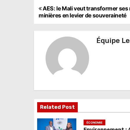
N
AES: le Mali veut transformer ses
minières en levier de souveraineté
a
v
Équipe Le
i
g
a
t
i
o
Related Post
n
d
ÉCONOMIE
Environnement : A