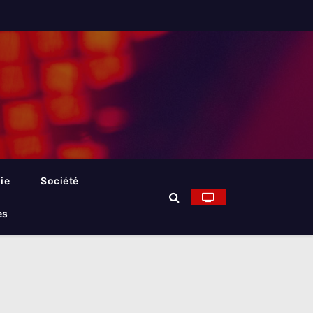
ie
Société
es