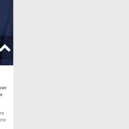
cer
ur
re
inir