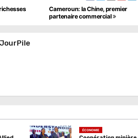
 richesses
Cameroun: la Chine, premier
partenaire commercial
JourPile
ÉCONOMIE
llied
Coopération minière :