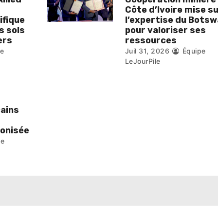
Côte d’Ivoire mise s
ifique
l’expertise du Bots
s sols
pour valoriser ses
ers
ressources
pe
Juil 31, 2026
Équipe
LeJourPile
cains
monisée
pe