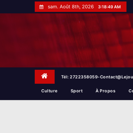
S
sam. Août 8th, 2026
3:18:50 AM
k
i
p
t
o
c
o
n
t
e
Tél: 2722358059-Contact@lejou
n
t
Culture
Sport
À Propos
C