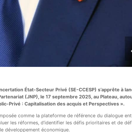
ncertation État-Secteur Privé (SE-CCESP) s’apprête à lan
 Partenariat (JNP), le 17 septembre 2025, au Plateau, auto
c-Privé : Capitalisation des acquis et Perspectives ».
 imposée comme la plateforme de référence du dialogue ent
luer les réformes, d’identifier les défis prioritaires et de déf
 le développement économique.