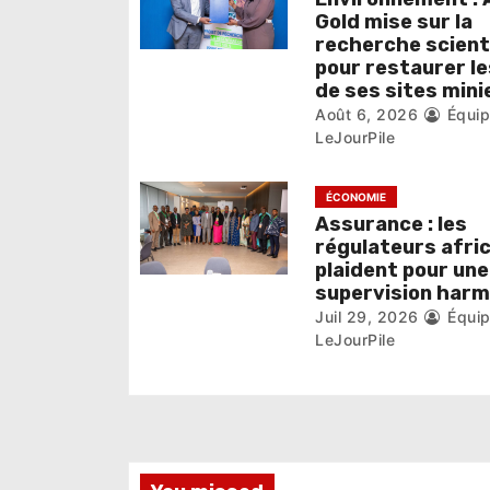
e
Gold mise sur la
l
recherche scient
pour restaurer le
’
de ses sites mini
Août 6, 2026
Équi
a
LeJourPile
r
ÉCONOMIE
t
Assurance : les
i
régulateurs afri
plaident pour une
c
supervision har
Juil 29, 2026
Équi
l
LeJourPile
e