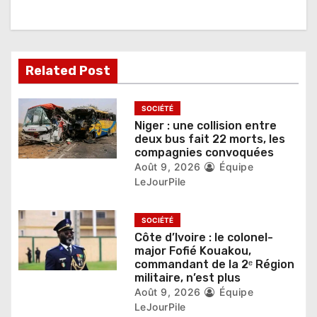
n
d
Related Post
e
l
SOCIÉTÉ
Niger : une collision entre
’
deux bus fait 22 morts, les
compagnies convoquées
a
Août 9, 2026
Équipe
r
LeJourPile
t
SOCIÉTÉ
i
Côte d’Ivoire : le colonel-
major Fofié Kouakou,
c
commandant de la 2ᵉ Région
militaire, n’est plus
l
Août 9, 2026
Équipe
LeJourPile