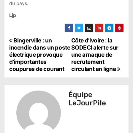
du pays.
Ljp
N
Bingerville : un
Côte d’Ivoire : la
incendie dans un poste
SODECI alerte sur
a
électrique provoque
une arnaque de
d’importantes
recrutement
v
coupures de courant
circulant en ligne
i
g
Équipe
a
LeJourPile
t
i
o