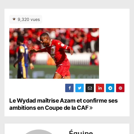
9,320 vues
N
Le Wydad maîtrise Azam et confirme ses
ambitions en Coupe de la CAF
a
v
Équipe