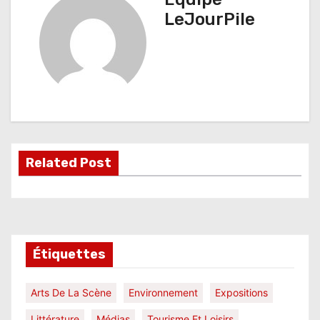
i
LeJourPile
g
a
t
i
o
Related Post
n
d
e
l
Étiquettes
’
Arts De La Scène
Environnement
Expositions
a
Littérature
Médias
Tourisme Et Loisirs