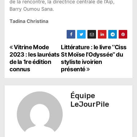
de la rencontre, la directrice centrale de l’Aip,
Barry Oumou Sana.
Tadina Christina
N
Vitrine Mode
Littérature : le livre ‘’Ciss
2023 : les lauréats
St Moïse l’Odyssée’’ du
a
de la 1re édition
styliste ivoirien
connus
présenté
v
i
g
Équipe
LeJourPile
a
t
i