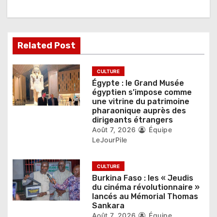
o
n
d
Related Post
e
CULTURE
l
Égypte : le Grand Musée
égyptien s’impose comme
’
une vitrine du patrimoine
pharaonique auprès des
a
dirigeants étrangers
Août 7, 2026
Équipe
r
LeJourPile
t
CULTURE
i
Burkina Faso : les « Jeudis
du cinéma révolutionnaire »
c
lancés au Mémorial Thomas
Sankara
l
Août 7, 2026
Équipe