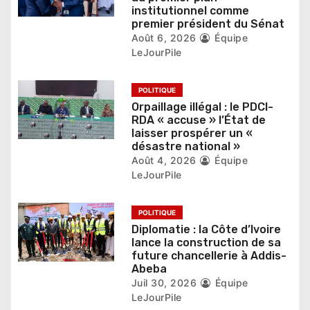
institutionnel comme
a
premier président du Sénat
r
Août 6, 2026
Équipe
LeJourPile
t
i
POLITIQUE
Orpaillage illégal : le PDCI-
c
RDA « accuse » l’État de
laisser prospérer un «
l
désastre national »
Août 4, 2026
Équipe
e
LeJourPile
POLITIQUE
Diplomatie : la Côte d’Ivoire
lance la construction de sa
future chancellerie à Addis-
Abeba
Juil 30, 2026
Équipe
LeJourPile