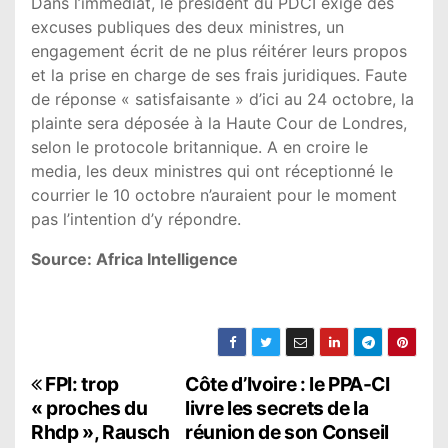
Dans l’immédiat, le président du PDCI exige des
excuses publiques des deux ministres, un
engagement écrit de ne plus réitérer leurs propos
et la prise en charge de ses frais juridiques. Faute
de réponse « satisfaisante » d’ici au 24 octobre, la
plainte sera déposée à la Haute Cour de Londres,
selon le protocole britannique. A en croire le
media, les deux ministres qui ont réceptionné le
courrier le 10 octobre n’auraient pour le moment
pas l’intention d’y répondre.
Source: Africa Intelligence
N
FPI: trop
Côte d’Ivoire : le PPA-CI
« proches du
livre les secrets de la
a
Rhdp », Rausch
réunion de son Conseil