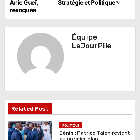
Anie Gueï,
Stratégie et Politique
v
révoquée
i
g
Équipe
a
LeJourPile
t
i
o
n
d
Related Post
e
l
POLITIQUE
Bénin : Patrice Talon revient
’
au premier plan