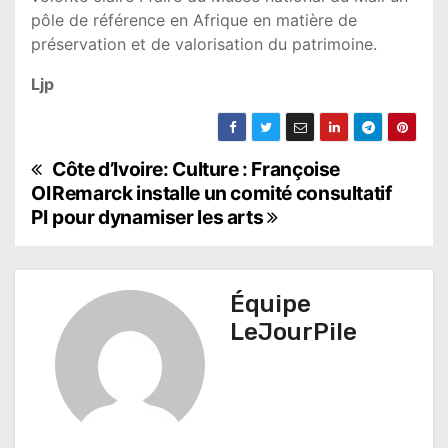
pôle de référence en Afrique en matière de
préservation et de valorisation du patrimoine.
Ljp
N
Côte d’Ivoire: Culture : Françoise
OI
Remarck installe un comité consultatif
a
PI
pour dynamiser les arts
v
i
Équipe
g
LeJourPile
a
t
i