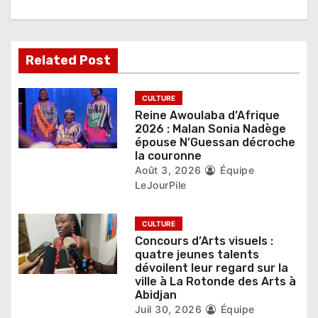
o
n
Related Post
d
e
CULTURE
Reine Awoulaba d’Afrique
l
2026 : Malan Sonia Nadège
épouse N’Guessan décroche
’
la couronne
Août 3, 2026
Équipe
a
LeJourPile
r
CULTURE
t
Concours d’Arts visuels :
quatre jeunes talents
i
dévoilent leur regard sur la
ville à La Rotonde des Arts à
c
Abidjan
Juil 30, 2026
Équipe