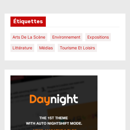
Étiquettes
Arts De La Scène
Environnement
Expositions
Littérature
Médias
Tourisme Et Loisirs