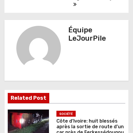
i
g
a
Équipe
t
LeJourPile
i
o
n
d
e
Related Post
l
’
SOCIÉTÉ
Côte d’Ivoire: huit blessés
a
après la sortie de route d’un
car près de Ferkessédougou