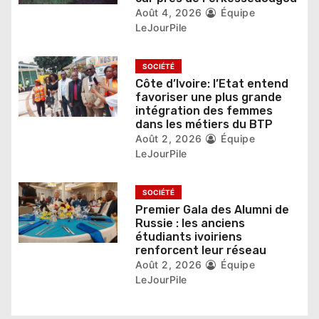
r
Août 4, 2026
Équipe
LeJourPile
t
i
SOCIÉTÉ
Côte d’Ivoire: l’Etat entend
c
favoriser une plus grande
intégration des femmes
l
dans les métiers du BTP
Août 2, 2026
Équipe
e
LeJourPile
SOCIÉTÉ
Premier Gala des Alumni de
Russie : les anciens
étudiants ivoiriens
renforcent leur réseau
Août 2, 2026
Équipe
LeJourPile