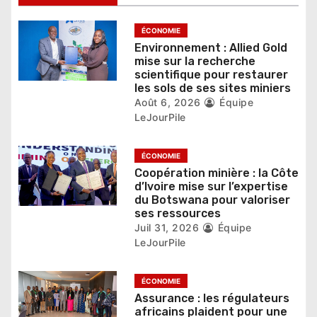
e
l
ÉCONOMIE
Environnement : Allied Gold
’
mise sur la recherche
scientifique pour restaurer
a
les sols de ses sites miniers
r
Août 6, 2026
Équipe
LeJourPile
t
i
ÉCONOMIE
Coopération minière : la Côte
c
d’Ivoire mise sur l’expertise
du Botswana pour valoriser
l
ses ressources
Juil 31, 2026
Équipe
e
LeJourPile
ÉCONOMIE
Assurance : les régulateurs
africains plaident pour une