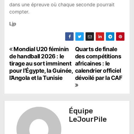
dans une épreuve où chaque seconde pourrait
compter.
Ljp
N
Mondial U20 féminin
Quarts de finale
de handball 2026 : le
des compétitions
a
tirage au sort imminent
africaines : le
pour l’Égypte, la Guinée,
calendrier officiel
v
l’Angola et la Tunisie
dévoilé par la CAF
i
g
a
Équipe
t
LeJourPile
i