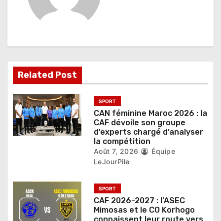
o
n
d
e
Related Post
l
’
SPORT
CAN féminine Maroc 2026 : la
a
CAF dévoile son groupe
d’experts chargé d’analyser
r
la compétition
Août 7, 2026
Équipe
t
LeJourPile
i
SPORT
c
CAF 2026-2027 : l’ASEC
Mimosas et le CO Korhogo
l
connaissent leur route vers