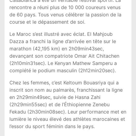
Casablanca a été un véritable festival sportif. La
rencontre a réuni plus de 10 000 coureurs venus
de 60 pays. Tous venus célébrer la passion de la
course et le dépassement de soi.
Le Maroc s’est illustré avec éclat. El Mahjoub
Dazza a franchi la ligne d’arrivée en tête sur le
marathon (42,195 km) en 2h09min43sec,
devançant son compatriote Omar Ait Chitachen
(2h10min31sec). Le Kenyan Mathew Samperu a
complété le podium masculin (2h12min20sec).
Chez les femmes, c’est Keltoum Bouasriya qui a
inscrit son nom au palmarès, franchissant la ligne
en 2h29min49sec, suivie de Hasna Zahi
(2h29min55sec) et de l’Éthiopienne Zenebu
Fekadu (2h30min08sec). Leur performance met en
lumière le niveau élevé des athlètes marocaines et
l’essor du sport féminin dans le pays.