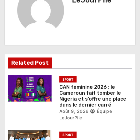
t
LeJourPile
i
o
n
d
e
Related Post
l
’
SPORT
CAN féminine 2026 : le
a
Cameroun fait tomber le
Nigeria et s’offre une place
r
dans le dernier carré
Août 9, 2026
Équipe
t
LeJourPile
i
SPORT