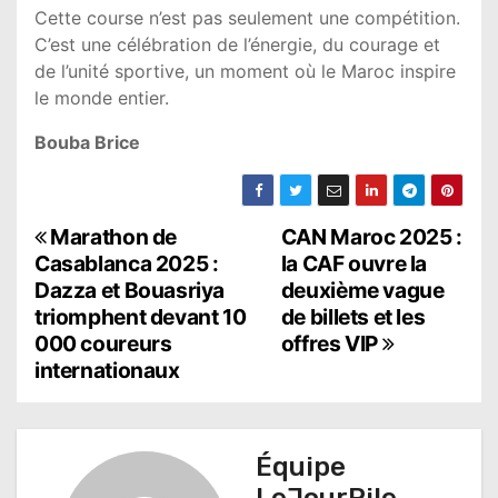
Cette course n’est pas seulement une compétition.
C’est une célébration de l’énergie, du courage et
de l’unité sportive, un moment où le Maroc inspire
le monde entier.
Bouba Brice
N
Marathon de
CAN Maroc 2025 :
Casablanca 2025 :
la CAF ouvre la
a
Dazza et Bouasriya
deuxième vague
triomphent devant 10
de billets et les
v
000 coureurs
offres VIP
i
internationaux
g
a
Équipe