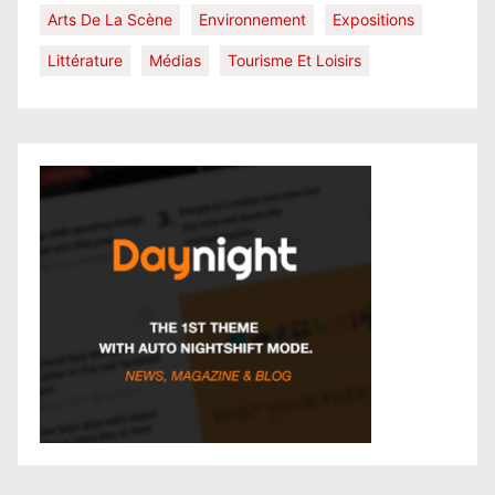
Arts De La Scène
Environnement
Expositions
Littérature
Médias
Tourisme Et Loisirs