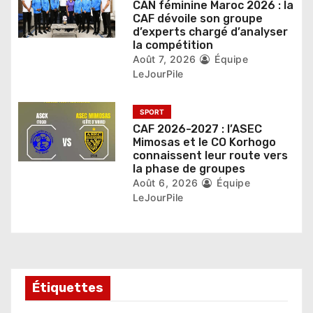
c
CAN féminine Maroc 2026 : la
CAF dévoile son groupe
l
d’experts chargé d’analyser
la compétition
e
Août 7, 2026
Équipe
LeJourPile
SPORT
CAF 2026-2027 : l’ASEC
Mimosas et le CO Korhogo
connaissent leur route vers
la phase de groupes
Août 6, 2026
Équipe
LeJourPile
Étiquettes