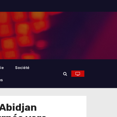
ie
Société
es
’Abidjan