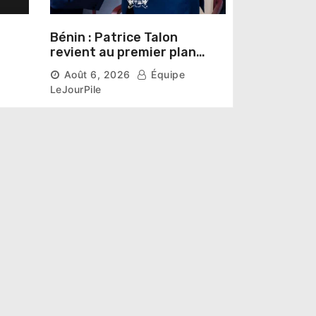
Bénin : Patrice Talon
revient au premier plan
institutionnel comme
Août 6, 2026
Équipe
premier président du Sénat
LeJourPile
t