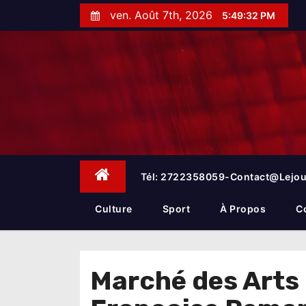
S
ven. Août 7th, 2026
5:49:33 PM
k
i
p
t
o
c
o
n
t
e
Tél: 2722358059-Contact@lejou
n
t
Culture
Sport
À Propos
C
Marché des Arts 