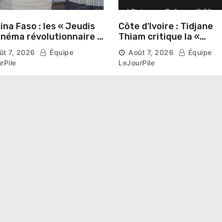
ina Faso : les « Jeudis
Côte d’Ivoire : Tidjane
inéma révolutionnaire »
Thiam critique la «
és au Mémorial Thomas
judiciarisation » de la
ût 7, 2026
Équipe
Août 7, 2026
Équipe
kara
politique et appelle à
rPile
LeJourPile
poursuivre l’apaisemen