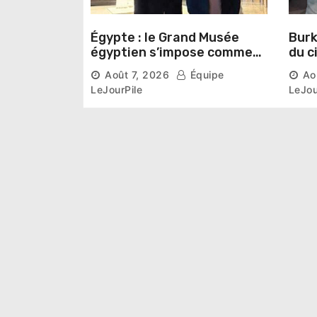
Égypte : le Grand Musée
Burk
égyptien s’impose comme
du c
une vitrine du patrimoine
lanc
Août 7, 2026
Équipe
Ao
pharaonique auprès des
San
LeJourPile
LeJou
dirigeants étrangers