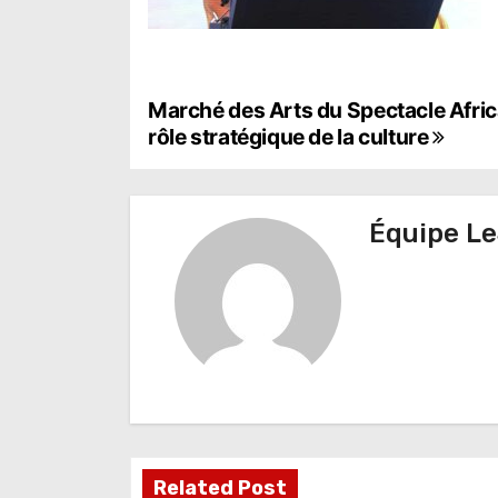
N
Marché des Arts du Spectacle Afric
rôle stratégique de la culture
a
v
Équipe Le
i
g
a
t
i
o
Related Post