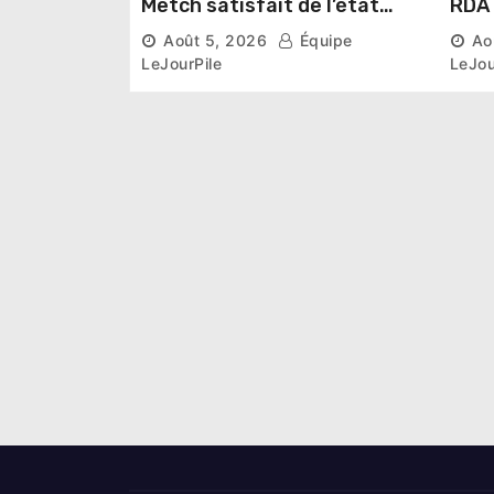
Metch satisfait de l’état
RDA « accuse » l’État de
des infrastructures et
lais
Août 5, 2026
Équipe
Ao
ambitieux pour les
désa
LeJourPile
LeJou
Éléphants