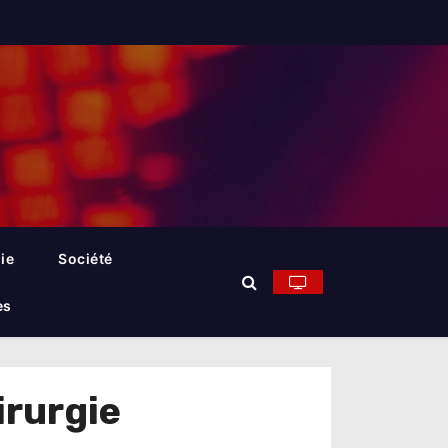
ie
Société
es
irurgie