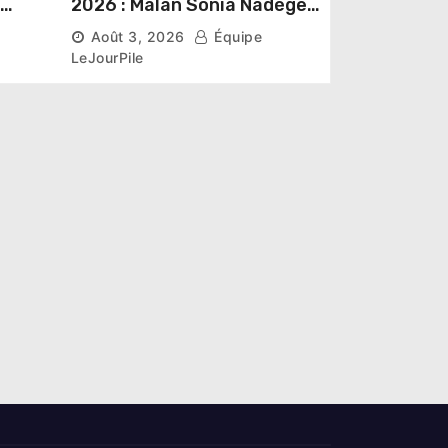
2026 : Malan Sonia Nadège
épouse N’Guessan décroche
Août 3, 2026
Équipe
la couronne
LeJourPile