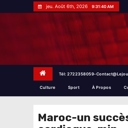
S
jeu. Août 6th, 2026
9:31:41 AM
k
i
p
t
o
c
o
n
t
e
Tél: 2722358059-Contact@lejou
n
t
Culture
Sport
À Propos
C
Maroc-un succès 