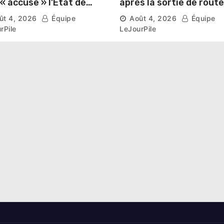
après la sortie de route
ser prospérer un «
d’un car près de
ût 4, 2026
Équipe
Août 4, 2026
Équipe
stre national »
Ferkessédougou
rPile
LeJourPile