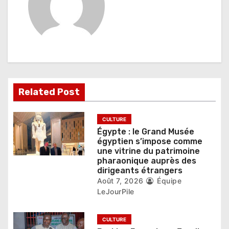
t
i
o
n
d
Related Post
e
l
CULTURE
Égypte : le Grand Musée
’
égyptien s’impose comme
une vitrine du patrimoine
a
pharaonique auprès des
dirigeants étrangers
r
Août 7, 2026
Équipe
t
LeJourPile
i
CULTURE