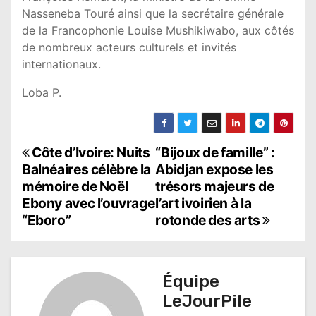
Nasseneba Touré
ainsi que la secrétaire générale
de la Francophonie
Louise Mushikiwabo
, aux côtés
de nombreux acteurs culturels et invités
internationaux.
Loba P.
N
Côte d’Ivoire: Nuits
“Bijoux de famille” :
Balnéaires célèbre la
Abidjan expose les
a
mémoire de Noël
trésors majeurs de
Ebony avec l’ouvrage
l’art ivoirien à la
v
“Eboro”
rotonde des arts
i
g
Équipe
a
LeJourPile