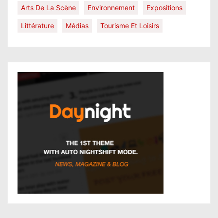
Arts De La Scène
Environnement
Expositions
Littérature
Médias
Tourisme Et Loisirs