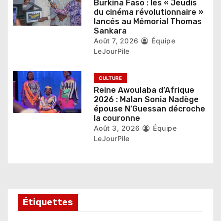
c
Burkina Faso : les « Jeudis
du cinéma révolutionnaire »
l
lancés au Mémorial Thomas
Sankara
e
Août 7, 2026
Équipe
LeJourPile
CULTURE
Reine Awoulaba d’Afrique
2026 : Malan Sonia Nadège
épouse N’Guessan décroche
la couronne
Août 3, 2026
Équipe
LeJourPile
Étiquettes