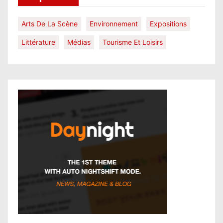
Arts De La Scène
Environnement
Expositions
Littérature
Médias
Tourisme Et Loisirs