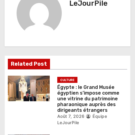
t
LeJourPile
i
o
n
d
e
Related Post
l
’
CULTURE
Égypte : le Grand Musée
a
égyptien s’impose comme
une vitrine du patrimoine
r
pharaonique auprès des
dirigeants étrangers
t
Août 7, 2026
Équipe
LeJourPile
i