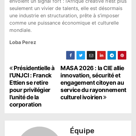
envoient un signal fort : l’Afrique créative n’est plus
seulement un vivier de talents, elle est désormais
une industrie en structuration, prête à s’imposer
comme une puissance économique et culturelle
mondiale.
Loba Perez
N
Présidentielle à
MASA 2026 : la CIE allie
l’UNJCI : Franck
innovation, sécurité et
a
Ettien se retire
engagement citoyen au
pour privilégier
service du rayonnement
v
l’unité de la
culturel ivoirien
i
corporation
g
a
Équipe