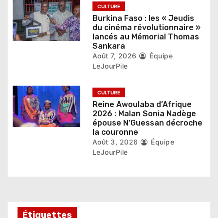
c
CULTURE
Burkina Faso : les « Jeudis
l
du cinéma révolutionnaire »
lancés au Mémorial Thomas
e
Sankara
Août 7, 2026
Équipe
LeJourPile
CULTURE
Reine Awoulaba d’Afrique
2026 : Malan Sonia Nadège
épouse N’Guessan décroche
la couronne
Août 3, 2026
Équipe
LeJourPile
Étiquettes