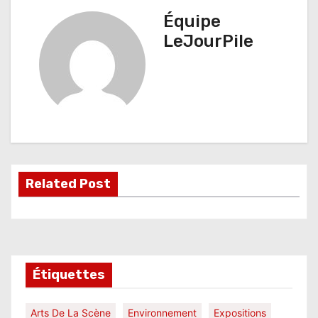
v
Équipe
i
LeJourPile
g
a
t
i
o
Related Post
n
d
e
l
Étiquettes
’
Arts De La Scène
Environnement
Expositions