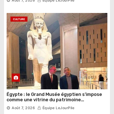
Août 7, 2026
Équipe LeJourPile
CULTURE
Égypte : le Grand Musée égyptien s’impose
comme une vitrine du patrimoine
pharaonique auprès des dirigeants
Août 7, 2026
Équipe LeJourPile
étrangers