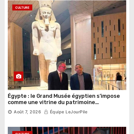
CULTURE
Égypte : le Grand Musée égyptien s’impose
comme une vitrine du patrimoine
pharaonique auprès des dirigeants
Août 7, 2026
Équipe LeJourPile
étrangers
CULTURE