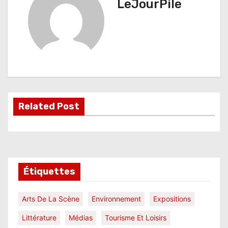
LeJourPile
g
a
t
i
o
Related Post
n
d
e
l
Étiquettes
’
Arts De La Scène
Environnement
Expositions
a
Littérature
Médias
Tourisme Et Loisirs
r