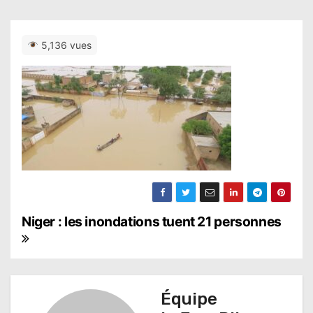
5,136 vues
N
Niger : les inondations tuent 21 personnes
a
v
Équipe
i