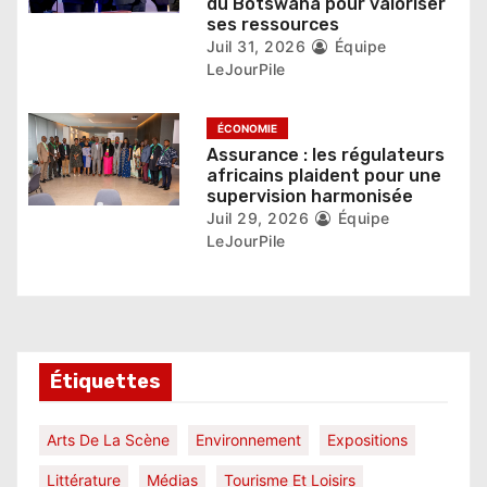
du Botswana pour valoriser
l
ses ressources
Juil 31, 2026
Équipe
e
LeJourPile
ÉCONOMIE
Assurance : les régulateurs
africains plaident pour une
supervision harmonisée
Juil 29, 2026
Équipe
LeJourPile
Étiquettes
Arts De La Scène
Environnement
Expositions
Littérature
Médias
Tourisme Et Loisirs