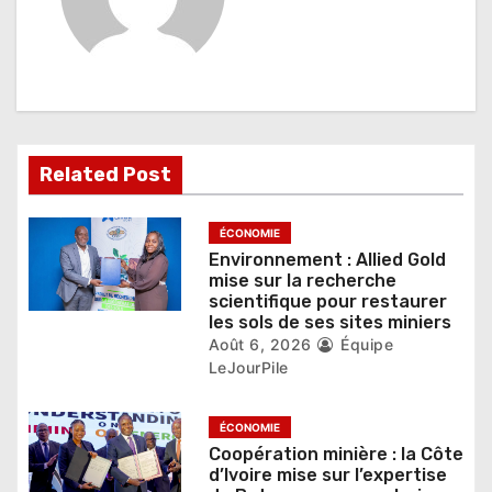
i
o
n
d
Related Post
e
l
ÉCONOMIE
Environnement : Allied Gold
’
mise sur la recherche
scientifique pour restaurer
a
les sols de ses sites miniers
r
Août 6, 2026
Équipe
LeJourPile
t
i
ÉCONOMIE
Coopération minière : la Côte
c
d’Ivoire mise sur l’expertise