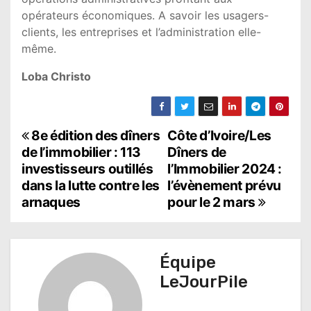
opérateurs économiques. A savoir les usagers-
clients, les entreprises et l’administration elle-
même.
Loba Christo
N
8e édition des dîners
Côte d’Ivoire/Les
de l’immobilier : 113
Dîners de
a
investisseurs outillés
l’Immobilier 2024 :
dans la lutte contre les
l’évènement prévu
v
arnaques
pour le 2 mars
i
g
Équipe
a
LeJourPile
t