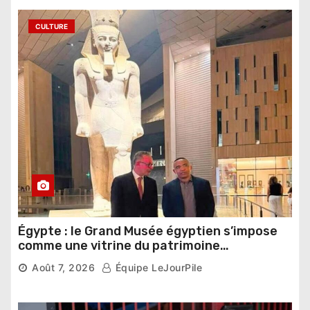
CULTURE
Égypte : le Grand Musée égyptien s’impose
comme une vitrine du patrimoine
pharaonique auprès des dirigeants
Août 7, 2026
Équipe LeJourPile
étrangers