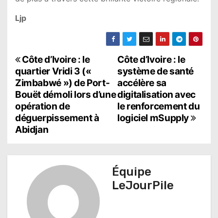
Ljp
N
Côte d’Ivoire : le
Côte d’Ivoire : le
quartier Vridi 3 («
système de santé
a
Zimbabwé ») de Port-
accélère sa
Bouët démoli lors d’une
digitalisation avec
v
opération de
le renforcement du
i
déguerpissement à
logiciel mSupply
Abidjan
g
a
t
Équipe
LeJourPile
i
o