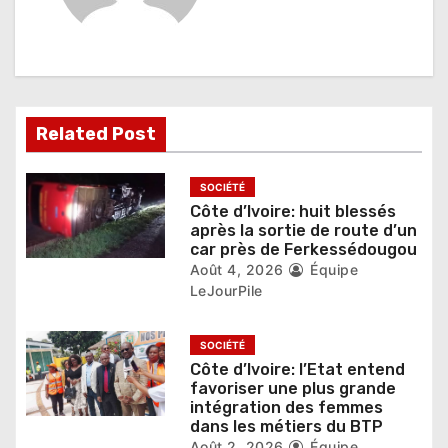
n
d
e
l
Related Post
’
SOCIÉTÉ
a
Côte d’Ivoire: huit blessés
après la sortie de route d’un
r
car près de Ferkessédougou
Août 4, 2026
Équipe
t
LeJourPile
i
SOCIÉTÉ
c
Côte d’Ivoire: l’Etat entend
favoriser une plus grande
l
intégration des femmes
dans les métiers du BTP
e
Août 2, 2026
Équipe