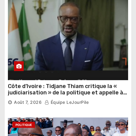
Côte d’Ivoire : Tidjane Thiam critique la «
judiciarisation » de la politique et appelle à
poursuivre l’apaisement
Août 7, 2026
Équipe LeJourPile
POLITIQUE