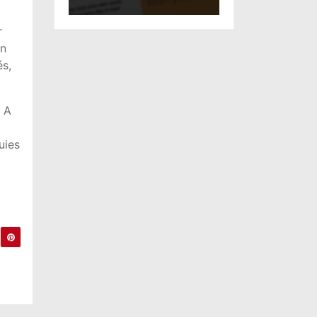
r
en
és,
 A
uies
a