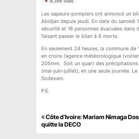
8,396 vues
Les sapeurs-pompiers ont annoncé un bilan
Abidjan depuis jeudi. En date du samedi 15
sécurité et 18 personnes évacuées dans d
faisant passer le bilan à 8 morts.
En seulement 24 heures, la commune de Y
en croire l’agence météorologique ivoiri
205mm. Soit un quart des précipitations a
(mai-juin-juillet), en une seule journée. 
Sodexam.
P.E.
N
Côte d’Ivoire: Mariam Nimaga Do
quitte la DECO
a