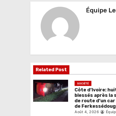
v
Équipe Le
i
g
a
t
i
o
Related Post
n
d
SOCIÉTÉ
e
Côte d’Ivoire: hui
blessés après la 
l
de route d’un car
de Ferkessédoug
’
Août 4, 2026
Équi