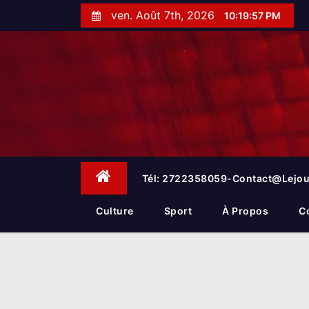
S
ven. Août 7th, 2026
10:19:58 PM
k
i
p
t
o
c
o
n
t
e
Tél: 2722358059-Contact@lejou
n
t
Culture
Sport
À Propos
C