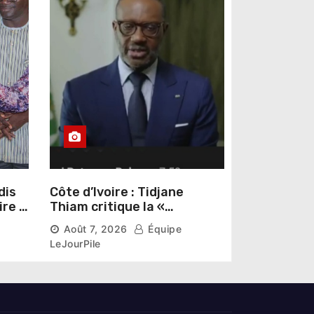
dis
Côte d’Ivoire : Tidjane
ire »
Thiam critique la «
omas
judiciarisation » de la
Août 7, 2026
Équipe
politique et appelle à
LeJourPile
poursuivre l’apaisement