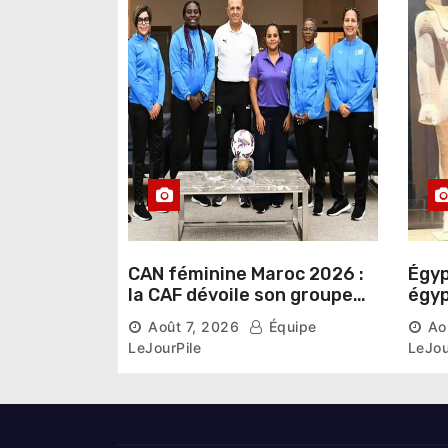
CAN féminine Maroc 2026 :
Égyp
la CAF dévoile son groupe
égyp
d’experts chargé d’analyser
une 
Août 7, 2026
Équipe
Ao
la compétition
phar
LeJourPile
LeJou
diri