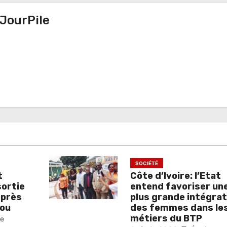
JourPile
SOCIÉTÉ
t
Côte d’Ivoire: l’Etat
sortie
entend favoriser un
 près
plus grande intégrat
ou
des femmes dans le
métiers du BTP
pe