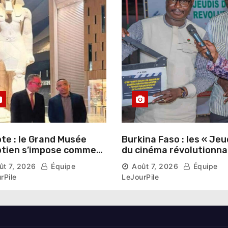
te : le Grand Musée
Burkina Faso : les « Jeu
tien s’impose comme
du cinéma révolutionna
vitrine du patrimoine
lancés au Mémorial Th
ût 7, 2026
Équipe
Août 7, 2026
Équipe
aonique auprès des
Sankara
rPile
LeJourPile
geants étrangers