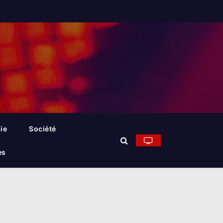
ie
Société
es