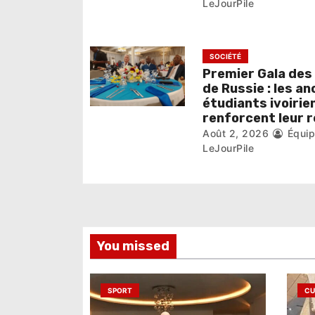
LeJourPile
a
r
SOCIÉTÉ
t
Premier Gala des
i
de Russie : les an
étudiants ivoirie
c
renforcent leur 
Août 2, 2026
Équi
l
LeJourPile
e
You missed
SPORT
CU