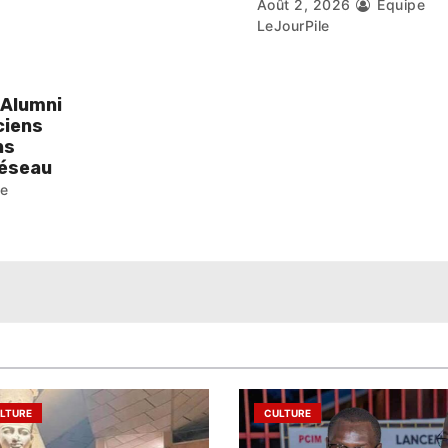
Août 2, 2026
Équipe
LeJourPile
 Alumni
ciens
ns
réseau
pe
LTURE
CULTURE