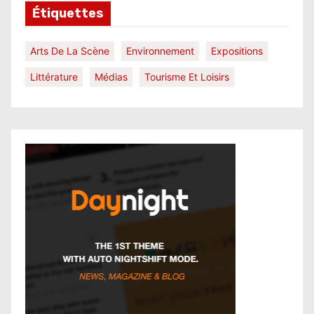
Étiquettes
Arts De La Scène
Environnement
Expositions
Littérature
Médias
Tourisme Et Loisirs