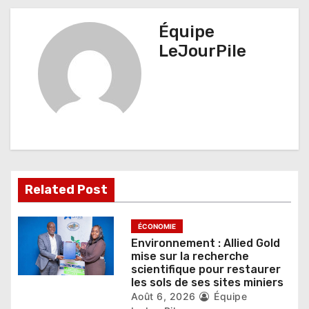
a
t
Équipe
LeJourPile
i
o
n
d
e
l
Related Post
’
ÉCONOMIE
a
Environnement : Allied Gold
mise sur la recherche
r
scientifique pour restaurer
les sols de ses sites miniers
t
Août 6, 2026
Équipe