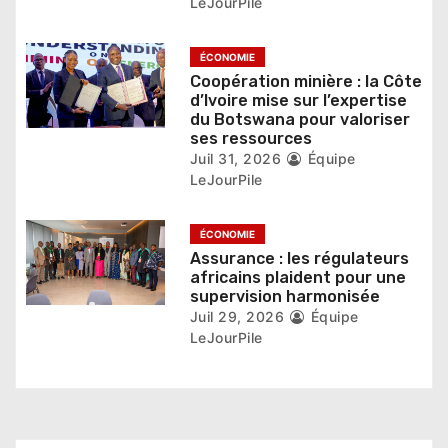
LeJourPile
i
c
ÉCONOMIE
Coopération minière : la Côte
l
d’Ivoire mise sur l’expertise
du Botswana pour valoriser
e
ses ressources
Juil 31, 2026
Équipe
LeJourPile
ÉCONOMIE
Assurance : les régulateurs
africains plaident pour une
supervision harmonisée
Juil 29, 2026
Équipe
LeJourPile