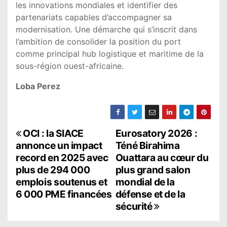
les innovations mondiales et identifier des
partenariats capables d’accompagner sa
modernisation. Une démarche qui s’inscrit dans
l’ambition de consolider la position du port
comme principal hub logistique et maritime de la
sous-région ouest-africaine.
Loba Perez
N
OCI : la SIACE
Eurosatory 2026 :
annonce un impact
Téné Birahima
a
record en 2025 avec
Ouattara au cœur du
plus de 294 000
plus grand salon
v
emplois soutenus et
mondial de la
i
6 000 PME financées
défense et de la
sécurité
g