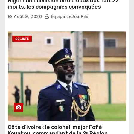
Niger : une collision entre deux bus fait 22
morts, les compagnies convoquées
Août 9, 2026
Équipe LeJourPile
SOCIÉTÉ
Côte d’Ivoire : le colonel-major Fofié
Kouakou, commandant de la 2ᵉ Région