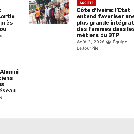
SOCIÉTÉ
t
Côte d’Ivoire: l’Etat
sortie
entend favoriser un
 près
plus grande intégrat
ou
des femmes dans le
métiers du BTP
pe
Août 2, 2026
Équipe
LeJourPile
 Alumni
ciens
ns
réseau
pe