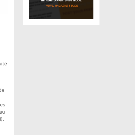
uité
de
des
eau
).