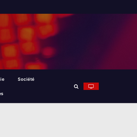
ie
Société
es