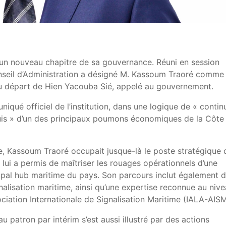
un nouveau chapitre de sa gouvernance. Réuni en session
onseil d’Administration a désigné M. Kassoum Traoré comme
e du départ de Hien Yacouba Sié, appelé au gouvernement.
niqué officiel de l’institution, dans une logique de « contin
uis » d’un des principaux poumons économiques de la Côte
e, Kassoum Traoré occupait jusque-là le poste stratégique 
i lui a permis de maîtriser les rouages opérationnels d’une
ipal hub maritime du pays. Son parcours inclut également 
nalisation maritime, ainsi qu’une expertise reconnue au niv
ociation Internationale de Signalisation Maritime (IALA-AISM
u patron par intérim s’est aussi illustré par des actions