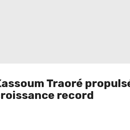
 Kassoum Traoré propulsé
croissance record