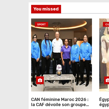
You missed
SPORT
CU
CAN féminine Maroc 2026 :
Égyp
la CAF dévoile son groupe
égyp