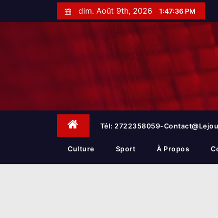
S
dim. Août 9th, 2026
1:47:37 PM
k
i
p
t
o
c
o
n
t
e
Tél: 2722358059-Contact@lejou
n
t
Culture
Sport
À Propos
C