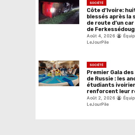
e
SOCIÉTÉ
Côte d’Ivoire: hui
l
blessés après la 
de route d’un car
’
de Ferkessédoug
Août 4, 2026
Équi
a
LeJourPile
r
t
SOCIÉTÉ
i
Premier Gala des
de Russie : les an
c
étudiants ivoirie
renforcent leur 
l
Août 2, 2026
Équi
LeJourPile
e