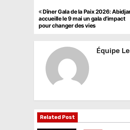
N
Dîner Gala de la Paix 2026: Abidja
accueille le 9 mai un gala d’impact
a
pour changer des vies
v
i
Équipe Le
g
a
t
i
o
n
Related Post
d