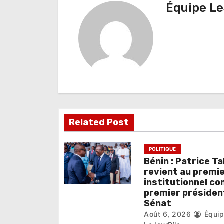
Équipe Le
i
g
a
t
i
o
Related Post
n
d
POLITIQUE
e
Bénin : Patrice Ta
revient au premie
l
institutionnel c
premier présiden
’
Sénat
Août 6, 2026
Équi
a