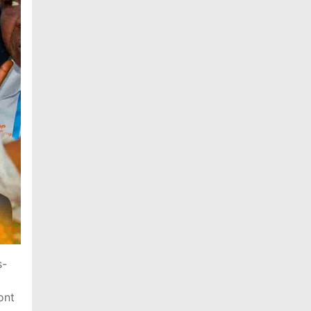
s-
ont