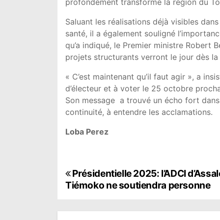
profondément transformé la région du To
Saluant les réalisations déjà visibles dans
santé, il a également souligné l’importa
qu’a indiqué, le Premier ministre Robert
projets structurants verront le jour dès la f
« C’est maintenant qu’il faut agir », a ins
d’électeur et à voter le 25 octobre procha
Son message a trouvé un écho fort dans u
continuité, à entendre les acclamations.
Loba Perez
N
Présidentielle 2025: l’ADCI d’Assal
Tiémoko ne soutiendra personne
a
v