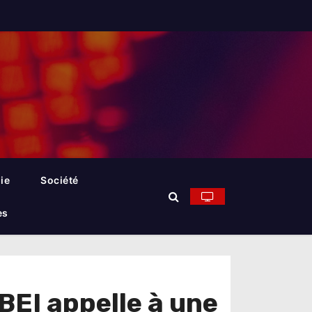
ie
Société
es
BEI appelle à une