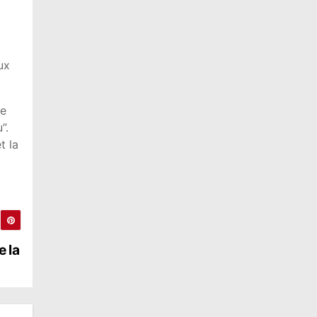
ux
te
”.
t la
e la