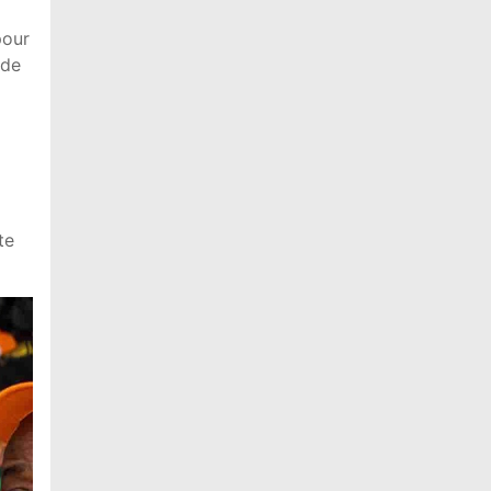
pour
 de
te