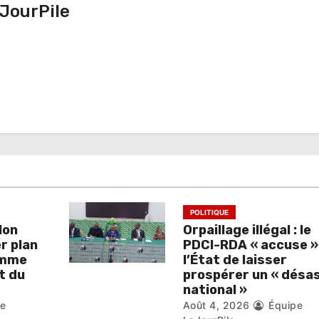
JourPile
POLITIQUE
lon
Orpaillage illégal : le
r plan
PDCI-RDA « accuse »
omme
l’État de laisser
t du
prospérer un « désa
national »
pe
Août 4, 2026
Équipe