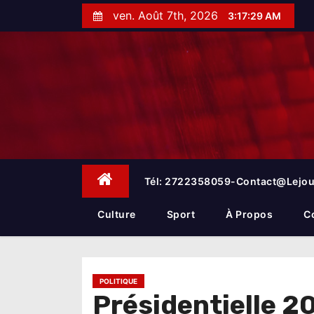
S
ven. Août 7th, 2026
3:17:30 AM
k
i
p
t
o
c
o
n
t
e
Tél: 2722358059-Contact@lejou
n
t
Culture
Sport
À Propos
C
POLITIQUE
Présidentielle 2