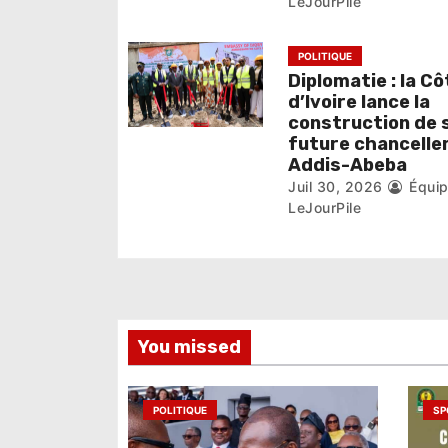
LeJourPile
r
POLITIQUE
t
Diplomatie : la Cô
i
d’Ivoire lance la
construction de 
c
future chanceller
Addis-Abeba
l
Juil 30, 2026
Équi
LeJourPile
e
You missed
POLITIQUE
SP