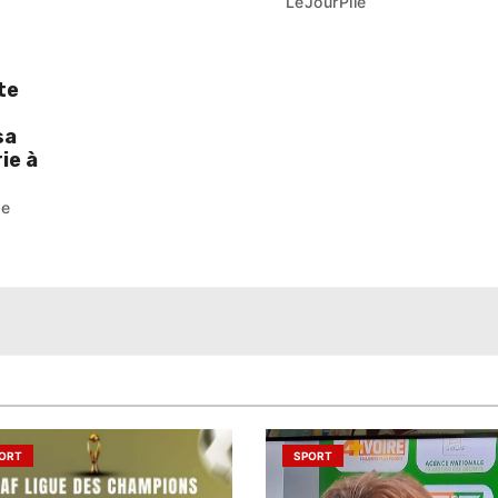
LeJourPile
te
sa
ie à
pe
ORT
SPORT