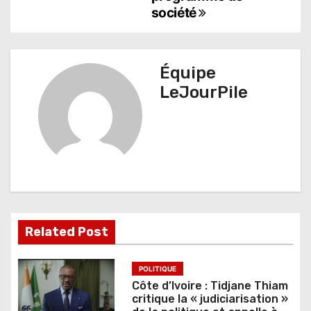
i
société
g
a
Équipe
t
LeJourPile
i
o
n
d
e
Related Post
l
’
POLITIQUE
Côte d’Ivoire : Tidjane Thiam
a
critique la « judiciarisation »