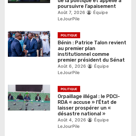
de la politique et appelle à
r
poursuivre l’apaisement
Août 7, 2026
Équipe
t
LeJourPile
i
POLITIQUE
c
Bénin : Patrice Talon revient
au premier plan
l
institutionnel comme
premier président du Sénat
e
Août 6, 2026
Équipe
LeJourPile
POLITIQUE
Orpaillage illégal : le PDCI-
RDA « accuse » l’État de
laisser prospérer un «
désastre national »
Août 4, 2026
Équipe
LeJourPile