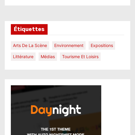
Étiquettes
Arts De La Scène
Environnement
Expositions
Littérature
Médias
Tourisme Et Loisirs