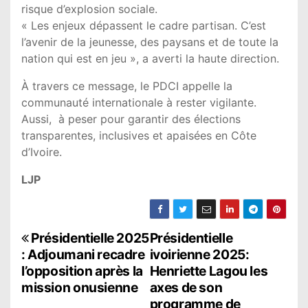
risque d’explosion sociale.
« Les enjeux dépassent le cadre partisan. C’est
l’avenir de la jeunesse, des paysans et de toute la
nation qui est en jeu », a averti la haute direction.
À travers ce message, le PDCI appelle la
communauté internationale à rester vigilante.
Aussi, à peser pour garantir des élections
transparentes, inclusives et apaisées en Côte
d’Ivoire.
LJP
N
Présidentielle 2025
Présidentielle
: Adjoumani recadre
ivoirienne 2025:
a
l’opposition après la
Henriette Lagou les
mission onusienne
axes de son
v
programme de