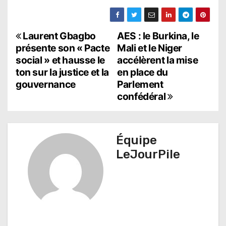
N
Laurent Gbagbo
AES : le Burkina, le
présente son « Pacte
Mali et le Niger
a
social » et hausse le
accélèrent la mise
ton sur la justice et la
en place du
v
gouvernance
Parlement
i
confédéral
g
a
Équipe
t
LeJourPile
i
o
n