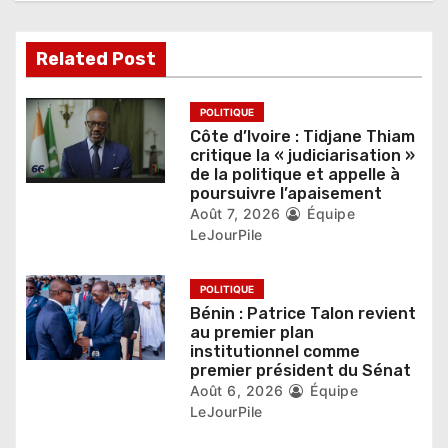
d
e
Related Post
l
’
POLITIQUE
Côte d’Ivoire : Tidjane Thiam
a
critique la « judiciarisation »
de la politique et appelle à
r
poursuivre l’apaisement
Août 7, 2026
Équipe
t
LeJourPile
i
POLITIQUE
c
Bénin : Patrice Talon revient
au premier plan
l
institutionnel comme
premier président du Sénat
e
Août 6, 2026
Équipe
LeJourPile