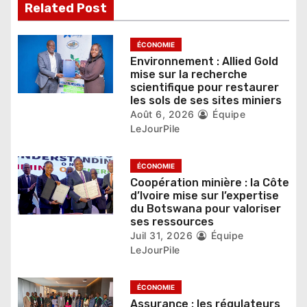
l
Related Post
’
ÉCONOMIE
a
Environnement : Allied Gold
mise sur la recherche
r
scientifique pour restaurer
les sols de ses sites miniers
t
Août 6, 2026
Équipe
LeJourPile
i
c
ÉCONOMIE
Coopération minière : la Côte
l
d’Ivoire mise sur l’expertise
du Botswana pour valoriser
e
ses ressources
Juil 31, 2026
Équipe
LeJourPile
ÉCONOMIE
Assurance : les régulateurs