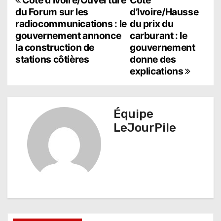
N
du Forum sur les
d’Ivoire/Hausse
a
radiocommunications : le
du prix du
gouvernement annonce
carburant : le
v
la construction de
gouvernement
i
stations côtières
donne des
explications
g
a
t
Équipe
LeJourPile
i
o
n
d
e