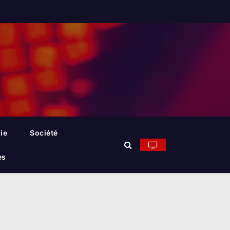
ie
Société
es