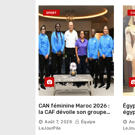
SPORT
CU
CAN féminine Maroc 2026 :
Égyp
la CAF dévoile son groupe
égyp
d’experts chargé d’analyser
une 
Août 7, 2026
Équipe
Ao
la compétition
phar
LeJourPile
LeJou
diri