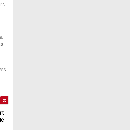
urs
au
ts
ves
rt
de