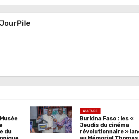
JourPile
CULTURE
d Musée
Burkina Faso : les «
e
Jeudis du cinéma
e du
révolutionnaire » la
aonique
au Mémorial Thomas