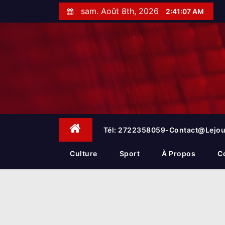
S
sam. Août 8th, 2026
2:41:08 AM
k
i
p
t
o
c
o
n
t
e
Tél: 2722358059-Contact@lejou
n
t
Culture
Sport
À Propos
C