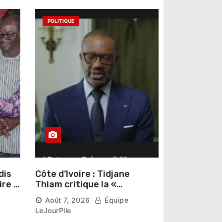
POLITIQUE
dis
Côte d’Ivoire : Tidjane
ire »
Thiam critique la «
omas
judiciarisation » de la
Août 7, 2026
Équipe
politique et appelle à
LeJourPile
poursuivre l’apaisement