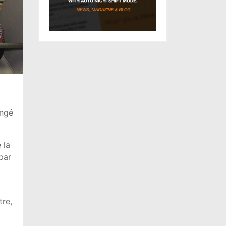
angé
 la
par
tre,