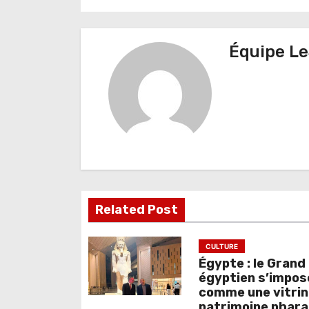
v
i
Équipe Le
g
a
t
i
o
n
Related Post
d
e
CULTURE
Égypte : le Gran
l
égyptien s’impos
comme une vitrin
’
patrimoine phar