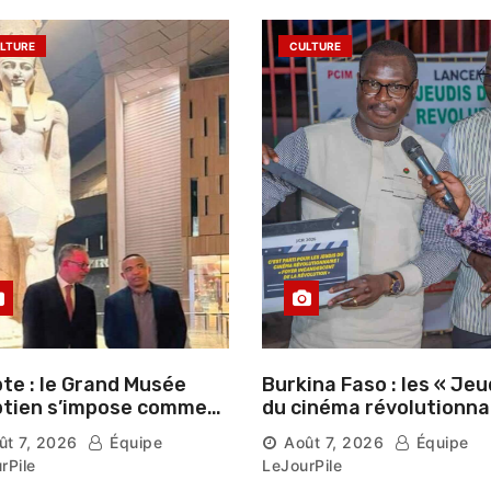
LTURE
CULTURE
te : le Grand Musée
Burkina Faso : les « Jeu
tien s’impose comme
du cinéma révolutionna
vitrine du patrimoine
lancés au Mémorial Th
ût 7, 2026
Équipe
Août 7, 2026
Équipe
aonique auprès des
Sankara
rPile
LeJourPile
geants étrangers