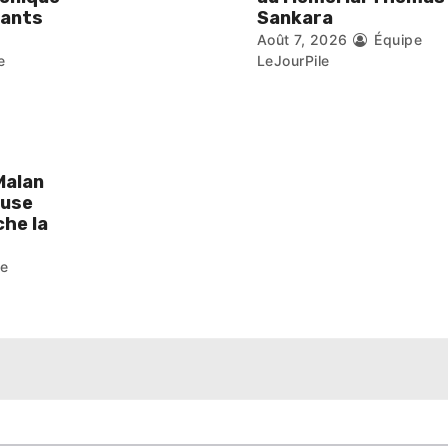
eants
Sankara
Août 7, 2026
Équipe
e
LeJourPile
Malan
ouse
he la
pe