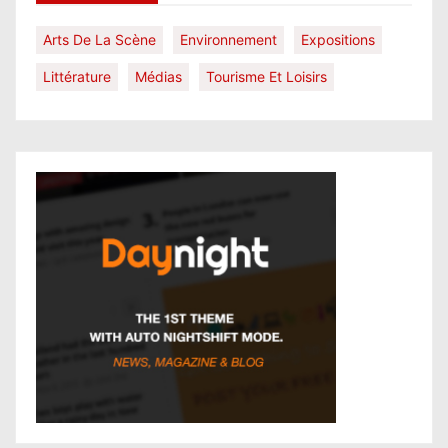
Arts De La Scène
Environnement
Expositions
Littérature
Médias
Tourisme Et Loisirs