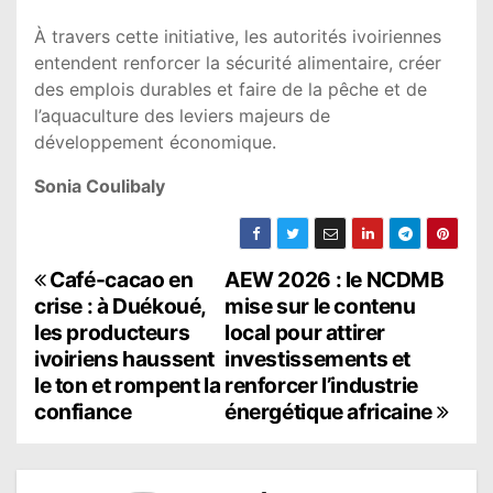
À travers cette initiative, les autorités ivoiriennes
entendent renforcer la sécurité alimentaire, créer
des emplois durables et faire de la pêche et de
l’aquaculture des leviers majeurs de
développement économique.
Sonia Coulibaly
N
Café-cacao en
AEW 2026 : le NCDMB
crise : à Duékoué,
mise sur le contenu
a
les producteurs
local pour attirer
ivoiriens haussent
investissements et
v
le ton et rompent la
renforcer l’industrie
i
confiance
énergétique africaine
g