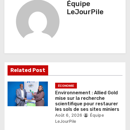
a
Équipe
t
LeJourPile
i
o
n
d
e
Related Post
l
’
ÉCONOMIE
Environnement : Allied Gold
a
mise sur la recherche
scientifique pour restaurer
r
les sols de ses sites miniers
Août 6, 2026
Équipe
t
LeJourPile