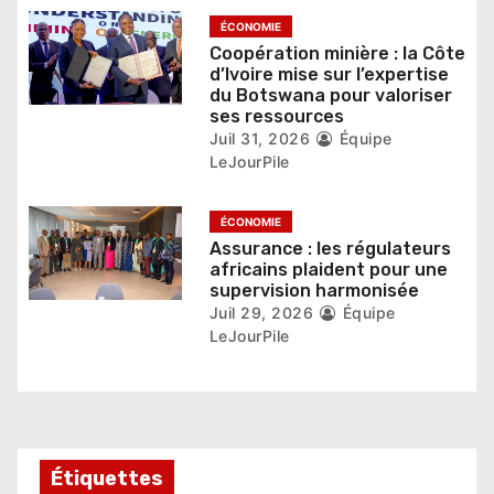
i
ÉCONOMIE
c
Coopération minière : la Côte
d’Ivoire mise sur l’expertise
l
du Botswana pour valoriser
ses ressources
e
Juil 31, 2026
Équipe
LeJourPile
ÉCONOMIE
Assurance : les régulateurs
africains plaident pour une
supervision harmonisée
Juil 29, 2026
Équipe
LeJourPile
Étiquettes