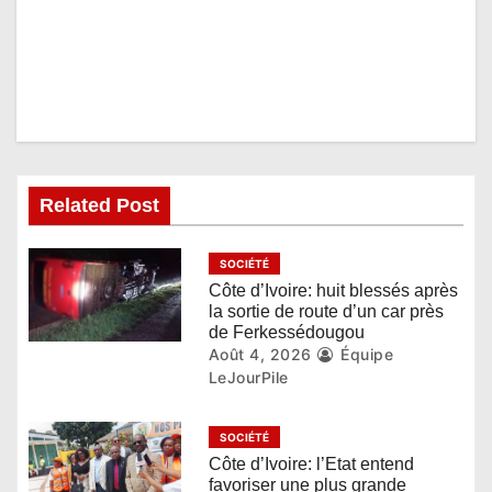
o
n
d
e
l
Related Post
’
SOCIÉTÉ
a
Côte d’Ivoire: huit blessés après
la sortie de route d’un car près
r
de Ferkessédougou
Août 4, 2026
Équipe
t
LeJourPile
i
SOCIÉTÉ
c
Côte d’Ivoire: l’Etat entend
favoriser une plus grande