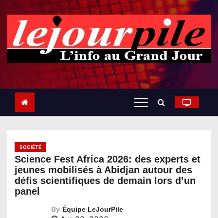
S
k
i
p
t
o
c
o
n
t
e
n
t
SOCIÉTÉ
Science Fest Africa 2026: des experts et
jeunes mobilisés à Abidjan autour des
défis scientifiques de demain lors d’un
panel
By
Équipe LeJourPile