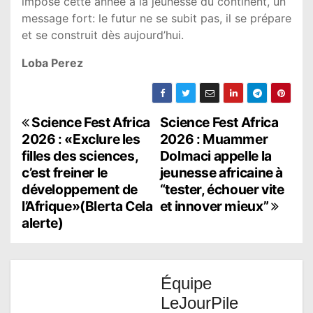
impose cette année à la jeunesse du continent, un
message fort: le futur ne se subit pas, il se prépare
et se construit dès aujourd’hui.
Loba Perez
Science Fest Africa
Science Fest Africa
N
2026 : «Exclure les
2026 : Muammer
a
filles des sciences,
Dolmaci appelle la
c’est freiner le
jeunesse africaine à
v
développement de
“tester, échouer vite
i
l’Afrique»(Blerta Cela
et innover mieux”
alerte)
g
a
t
Équipe
LeJourPile
i