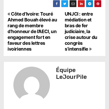
N
Côte d’Ivoire: Touré
UNJCI : entre
Ahmed Bouah élevé au
médiation et
a
rang de membre
bras de fer
d’honneur de l’AECI, un
judiciaire, la
v
engagement fort en
crise autour du
i
faveur des lettres
congrès
ivoiriennes
s’intensifie
g
a
t
Équipe
LeJourPile
i
o
n
d