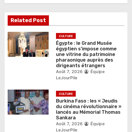
e
l
Related Post
’
CULTURE
a
Égypte : le Grand Musée
égyptien s’impose comme
r
une vitrine du patrimoine
pharaonique auprès des
t
dirigeants étrangers
Août 7, 2026
Équipe
i
LeJourPile
c
CULTURE
l
Burkina Faso : les « Jeudis
du cinéma révolutionnaire »
e
lancés au Mémorial Thomas
Sankara
Août 7, 2026
Équipe
LeJourPile