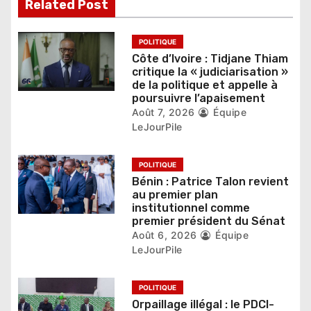
Related Post
d
e
POLITIQUE
Côte d’Ivoire : Tidjane Thiam
l
critique la « judiciarisation »
de la politique et appelle à
’
poursuivre l’apaisement
Août 7, 2026
Équipe
a
LeJourPile
r
POLITIQUE
t
Bénin : Patrice Talon revient
au premier plan
i
institutionnel comme
premier président du Sénat
c
Août 6, 2026
Équipe
LeJourPile
l
e
POLITIQUE
Orpaillage illégal : le PDCI-