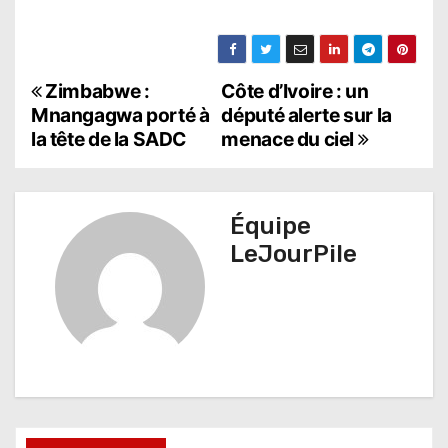
N
Zimbabwe :
Côte d’Ivoire : un
Mnangagwa porté à
député alerte sur la
a
la tête de la SADC
menace du ciel
v
i
Équipe
g
LeJourPile
a
t
i
o
n