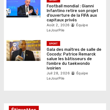
i
Football mondial : Gianni
c
Infantino retire son projet
d’ouverture de la FIFA aux
l
capitaux privés
Août 2, 2026
Équipe
e
LeJourPile
SPORT
Gala des maîtres de salle de
Cocody: Patrice Remarck
salue les bâtisseurs de
l’ombre du taekwondo
ivoirien
Juil 28, 2026
Équipe
LeJourPile
Étiquettes