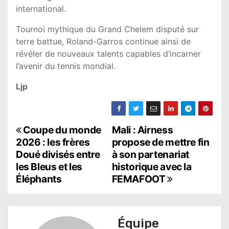
international.
Tournoi mythique du Grand Chelem disputé sur
terre battue, Roland-Garros continue ainsi de
révéler de nouveaux talents capables d’incarner
l’avenir du tennis mondial.
Ljp
N
Coupe du monde
Mali : Airness
2026 : les frères
propose de mettre fin
a
Doué divisés entre
à son partenariat
les Bleus et les
historique avec la
v
Éléphants
FEMAFOOT
i
g
Équipe