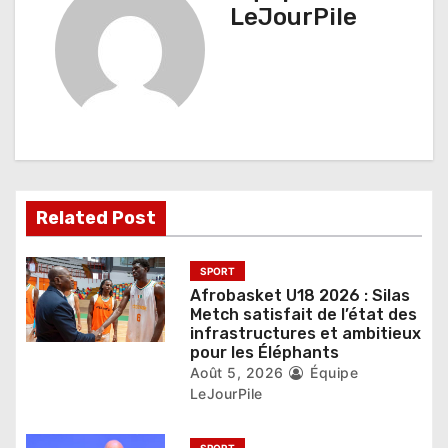
a
LeJourPile
t
i
o
n
d
Related Post
e
l
SPORT
Afrobasket U18 2026 : Silas
’
Metch satisfait de l’état des
infrastructures et ambitieux
a
pour les Éléphants
r
Août 5, 2026
Équipe
LeJourPile
t
SPORT