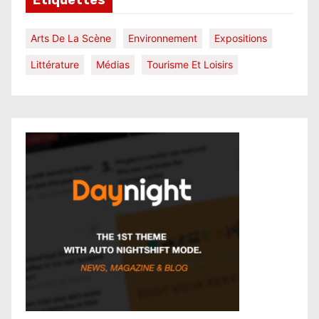
Arts De La Scène
Environnement
Expositions
Littérature
Médias
Tourisme Et Loisirs