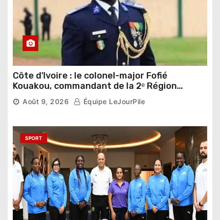
Côte d’Ivoire : le colonel-major Fofié
Kouakou, commandant de la 2ᵉ Région
militaire, n’est plus
Août 9, 2026
Équipe LeJourPile
SPORT