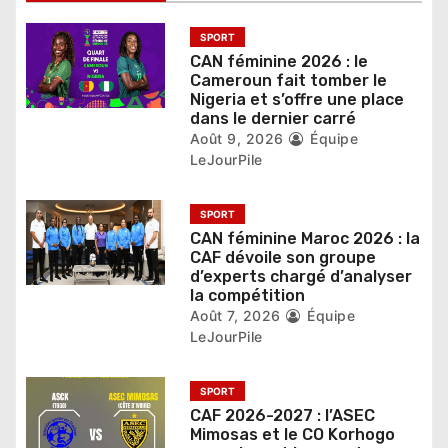
e
SPORT
l
CAN féminine 2026 : le
Cameroun fait tomber le
’
Nigeria et s’offre une place
dans le dernier carré
a
Août 9, 2026
Équipe
LeJourPile
r
t
SPORT
CAN féminine Maroc 2026 : la
i
CAF dévoile son groupe
d’experts chargé d’analyser
c
la compétition
l
Août 7, 2026
Équipe
LeJourPile
e
SPORT
CAF 2026-2027 : l’ASEC
Mimosas et le CO Korhogo