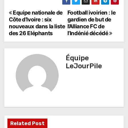
N
Equipe nationale de
Football ivoirien : le
Côte d’Ivoire : six
gardien de but de
a
nouveaux dans la liste
l’Alliance FC de
des 26 Eléphants
l’Indénié décédé
v
i
g
Équipe
LeJourPile
a
t
i
o
n
d
Related Post