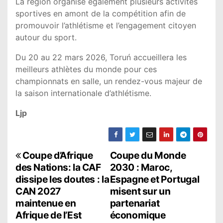
La région organise également plusieurs activités
sportives en amont de la compétition afin de
promouvoir l’athlétisme et l’engagement citoyen
autour du sport.
Du 20 au 22 mars 2026, Toruń accueillera les
meilleurs athlètes du monde pour ces
championnats en salle, un rendez-vous majeur de
la saison internationale d’athlétisme.
Ljp
N
Coupe d’Afrique
Coupe du Monde
des Nations: la CAF
2030 : Maroc,
a
dissipe les doutes : la
Espagne et Portugal
CAN 2027
misent sur un
v
maintenue en
partenariat
i
Afrique de l’Est
économique