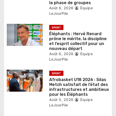
la phase de groupes
t
Août 6, 2026
Équipe
LeJourPile
i
c
SPORT
Éléphants : Hervé Renard
l
prône le mérite, la discipline
et l’esprit collectif pour un
e
nouveau départ
Août 6, 2026
Équipe
LeJourPile
SPORT
Afrobasket U18 2026 : Silas
Metch satisfait de l’état des
infrastructures et ambitieux
pour les Éléphants
Août 5, 2026
Équipe
LeJourPile