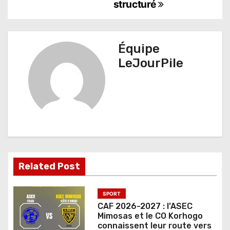
structuré
g
a
t
Équipe
LeJourPile
i
o
n
d
e
l
Related Post
’
SPORT
a
CAF 2026-2027 : l’ASEC
Mimosas et le CO Korhogo
r
connaissent leur route vers