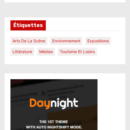
Étiquettes
Arts De La Scène
Environnement
Expositions
Littérature
Médias
Tourisme Et Loisirs