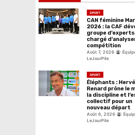
d
e
SPORT
CAN féminine Ma
l
2026 : la CAF dév
groupe d’experts
’
chargé d’analyser
compétition
a
Août 7, 2026
Équip
r
LeJourPile
t
SPORT
i
Éléphants : Herv
Renard prône le m
c
la discipline et l’
collectif pour un
l
nouveau départ
Août 6, 2026
Équi
e
LeJourPile