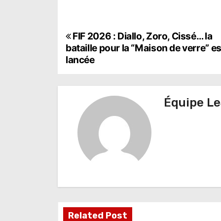
N
FIF 2026 : Diallo, Zoro, Cissé… la
bataille pour la “Maison de verre” es
a
lancée
v
i
Équipe Le
g
a
t
i
o
n
Related Post