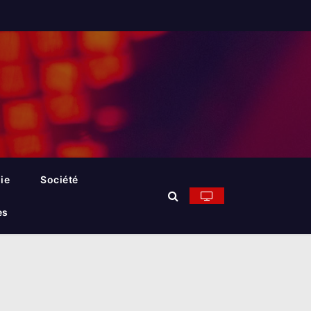
ie
Société
es