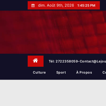
S
dim. Août 9th, 2026
1:45:26 PM
k
i
p
t
o
c
o
n
t
e
Tél: 2722358059-Contact@lejou
n
t
Culture
Sport
À Propos
C