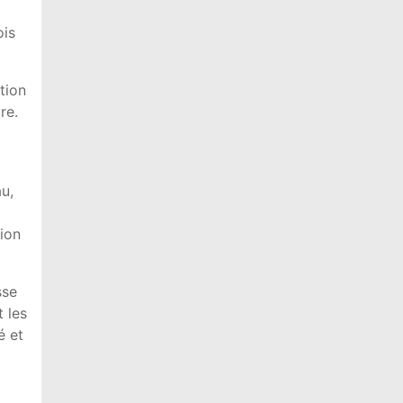
ois
tion
re.
au,
sion
sse
t les
é et