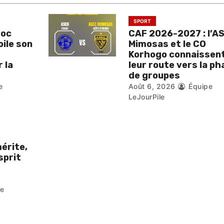
SPORT
roc
CAF 2026-2027 : l’A
oile son
Mimosas et le CO
Korhogo connaissen
 la
leur route vers la ph
de groupes
e
Août 6, 2026
Équipe
LeJourPile
é
érite,
esprit
pe