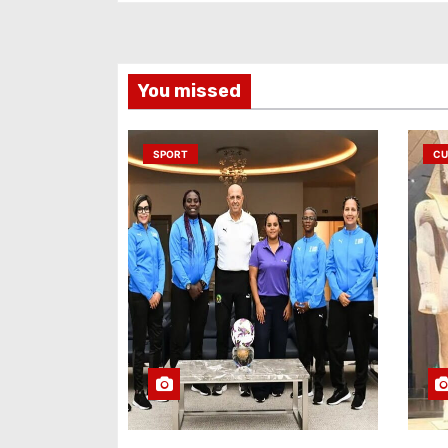
You missed
SPORT
CU