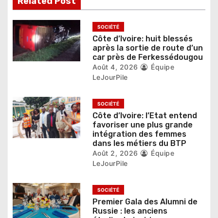
Related Post
’
a
SOCIÉTÉ
Côte d’Ivoire: huit blessés
r
après la sortie de route d’un
car près de Ferkessédougou
t
Août 4, 2026
Équipe
LeJourPile
i
c
SOCIÉTÉ
l
Côte d’Ivoire: l’Etat entend
favoriser une plus grande
e
intégration des femmes
dans les métiers du BTP
Août 2, 2026
Équipe
LeJourPile
SOCIÉTÉ
Premier Gala des Alumni de
Russie : les anciens