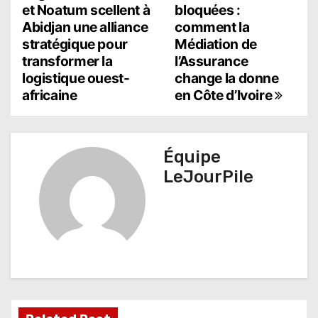
a
et Noatum scellent à
bloquées :
Abidjan une alliance
comment la
v
stratégique pour
Médiation de
i
transformer la
l’Assurance
logistique ouest-
change la donne
g
africaine
en Côte d’Ivoire
a
t
Équipe
i
LeJourPile
o
n
d
e
l