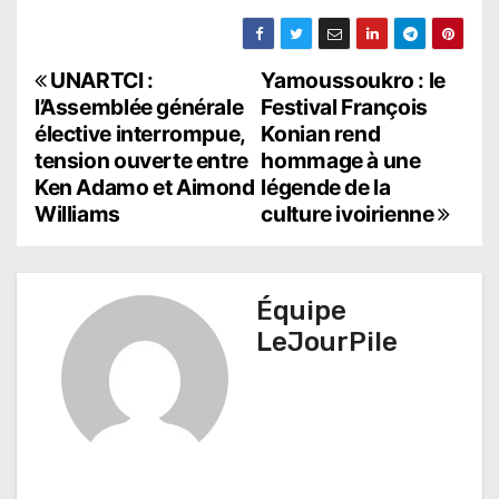
N
UNARTCI :
Yamoussoukro : le
l’Assemblée générale
Festival François
a
élective interrompue,
Konian rend
tension ouverte entre
hommage à une
v
Ken Adamo et Aimond
légende de la
i
Williams
culture ivoirienne
g
a
Équipe
t
LeJourPile
i
o
n