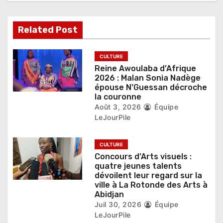
d
e
Related Post
l
’
CULTURE
Reine Awoulaba d’Afrique
a
2026 : Malan Sonia Nadège
épouse N’Guessan décroche
r
la couronne
Août 3, 2026
Équipe
t
LeJourPile
i
CULTURE
c
Concours d’Arts visuels :
quatre jeunes talents
l
dévoilent leur regard sur la
ville à La Rotonde des Arts à
e
Abidjan
Juil 30, 2026
Équipe
LeJourPile